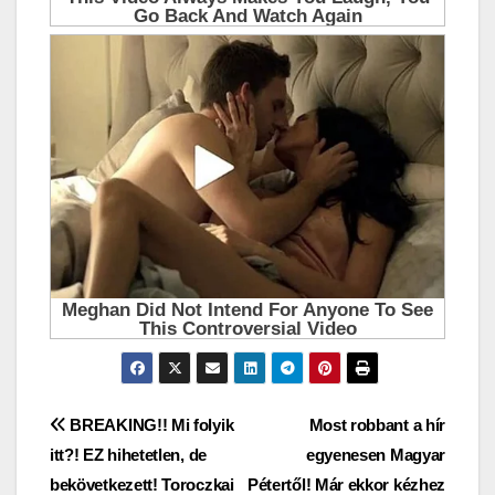
Bejegyzés
BREAKING!! Mi folyik
Most robbant a hír
itt?! EZ hihetetlen, de
egyenesen Magyar
navigáció
bekövetkezett! Toroczkai
Pétertől! Már ekkor kézhez