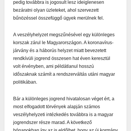
pedig továbbra is jogosult lesz ideiglenesen
bezáratni olyan üzleteket, ahol szervezett
bűnözéssel összefüggő ügyek merülnek fel.
A veszélyhelyzet megszűnésével egy különleges
korszak zárul le Magyarországon. A koronavírus-
járvány és a háborús helyzet miatt bevezetett
rendkívüli jogrend összesen hat éven keresztül
volt érvényben, ami példátlanul hosszú
időszaknak számít a rendszerváltás utáni magyar
politikában.
Bár a különleges jogrend hivatalosan véget ért, a
most elfogadott törvények alapján számos
veszélyhelyzeti intézkedés továbbra is a magyar
jogrendszer része marad. A következő
hónapokban így az is eldőlhet, hogy az új kormány