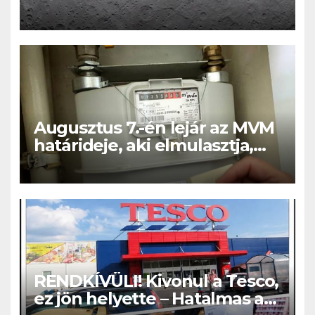
Augusztus 7.-én lejár az MVM
határideje, aki elmulasztja,
nagy bajba kerülhet!
RENDKÍVÜLI! Kivonul a Tesco,
ez jön helyette – Hatalmas a