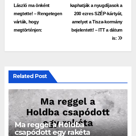
László ma önként
kaphatják a nyugdíjasok a
megtette! – Rengetegen
200 ezres SZÉP-kártyát,
várták, hogy
amelyet a Tisza-kormány
megtörténjen:
bejelentett! – ITT a dátum
is:
Related Post
Ma reggel a Holdba
csapódott egy rakéta