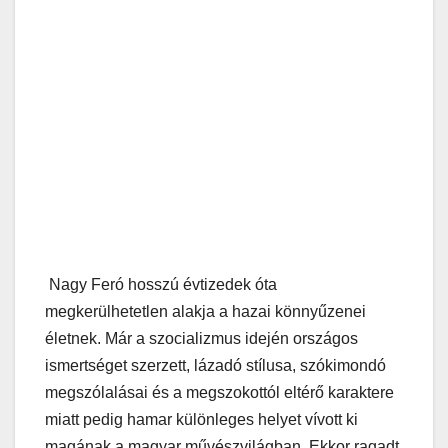
Nagy Feró hosszú évtizedek óta
megkerülhetetlen alakja a hazai könnyűzenei
életnek. Már a szocializmus idején országos
ismertséget szerzett, lázadó stílusa, szókimondó
megszólalásai és a megszokottól eltérő karaktere
miatt pedig hamar különleges helyet vívott ki
magának a magyar művészvilágban. Ekkor ragadt