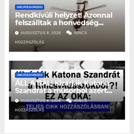
UNCATEGORIZED
Rendkívüli helyzet! Azonnal
felszálltak a honvédség
helikopterei, óriási a baj
AUGUSZTUS 8, 2026
NINCS
Magyarországon! – Kiadták a
HOZZÁSZÓLÁS
közleményt a lakosságnak:
UNCATEGORIZED
ÁLL A BÁL! Kizárják Katona
Szandrát a műsorból azért
amit tett?! – EZ AZ OKA:
AUGUSZTUS 8, 2026
NINCS
HOZZÁSZÓLÁS