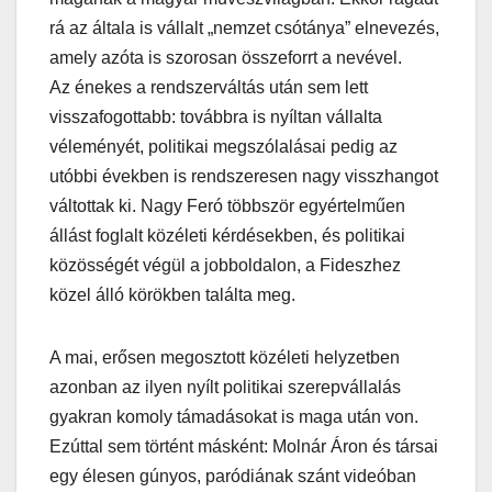
rá az általa is vállalt „nemzet csótánya” elnevezés,
amely azóta is szorosan összeforrt a nevével.
Az énekes a rendszerváltás után sem lett
visszafogottabb: továbbra is nyíltan vállalta
véleményét, politikai megszólalásai pedig az
utóbbi években is rendszeresen nagy visszhangot
váltottak ki. Nagy Feró többször egyértelműen
állást foglalt közéleti kérdésekben, és politikai
közösségét végül a jobboldalon, a Fideszhez
közel álló körökben találta meg.
A mai, erősen megosztott közéleti helyzetben
azonban az ilyen nyílt politikai szerepvállalás
gyakran komoly támadásokat is maga után von.
Ezúttal sem történt másként: Molnár Áron és társai
egy élesen gúnyos, paródiának szánt videóban