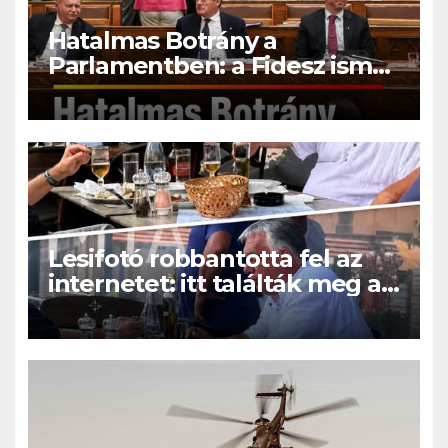
Hatalmas Botrány a
Parlamentben: a Fidesz ismét
kitett magáért!
Lesifotó robbantotta fel az
internetet: itt találták meg az
eltűnt Orbán Viktort!