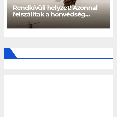
Rendkívüli helyzet! Azonnal
felszálltak a honvédség
helikopterei, óriási a baj
Magyarországon! – Kiadták a
közleményt a lakosságnak: