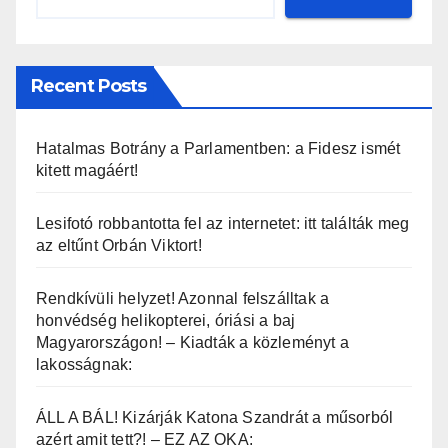
Recent Posts
Hatalmas Botrány a Parlamentben: a Fidesz ismét
kitett magáért!
Lesifotó robbantotta fel az internetet: itt találták meg
az eltűnt Orbán Viktort!
Rendkívüli helyzet! Azonnal felszálltak a
honvédség helikopterei, óriási a baj
Magyarországon! – Kiadták a közleményt a
lakosságnak:
ÁLL A BÁL! Kizárják Katona Szandrát a műsorból
azért amit tett?! – EZ AZ OKA: