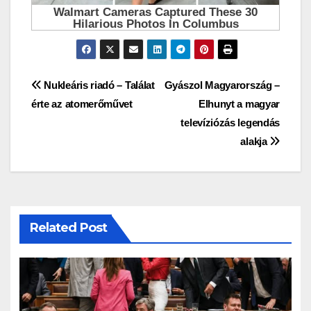
Bejegyzés
Nukleáris riadó – Találat
Gyászol Magyarország –
érte az atomerőművet
Elhunyt a magyar
navigáció
televíziózás legendás
alakja
Related Post