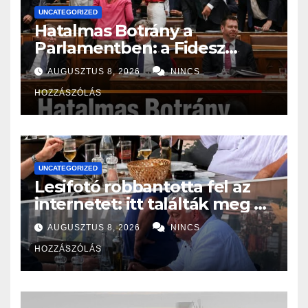
UNCATEGORIZED
Hatalmas Botrány a
Parlamentben: a Fidesz
ismét kitett magáért!
AUGUSZTUS 8, 2026
NINCS
HOZZÁSZÓLÁS
UNCATEGORIZED
Lesifotó robbantotta fel az
internetet: itt találták meg az
eltűnt Orbán Viktort!
AUGUSZTUS 8, 2026
NINCS
HOZZÁSZÓLÁS