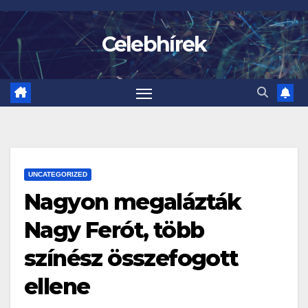
Skip
to
Celebhírek
content
UNCATEGORIZED
Nagyon megalázták
Nagy Ferót, több
színész összefogott
ellene