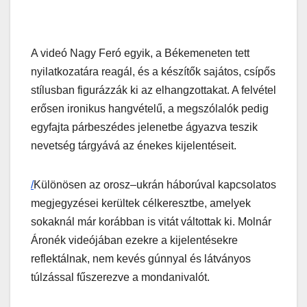
A videó Nagy Feró egyik, a Békemeneten tett
nyilatkozatára reagál, és a készítők sajátos, csípős
stílusban figurázzák ki az elhangzottakat. A felvétel
erősen ironikus hangvételű, a megszólalók pedig
egyfajta párbeszédes jelenetbe ágyazva teszik
nevetség tárgyává az énekes kijelentéseit.
/
Különösen az orosz–ukrán háborúval kapcsolatos
megjegyzései kerültek célkeresztbe, amelyek
sokaknál már korábban is vitát váltottak ki. Molnár
Áronék videójában ezekre a kijelentésekre
reflektálnak, nem kevés gúnnyal és látványos
túlzással fűszerezve a mondanivalót.