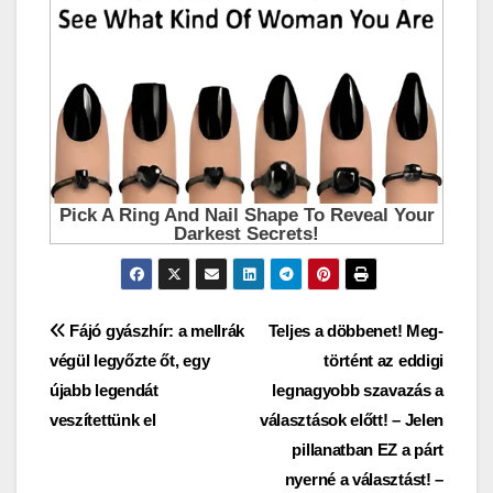
Bejegyzés
Fájó gyászhír: a mellrák
Teljes a döbbenet! Meg­
végül legyőzte őt, egy
történt az eddigi
navigáció
újabb legendát
legnagyobb szavazás a
veszítettünk el
választások előtt! – Jelen
pillanatban EZ a párt
nyerné a választást! –