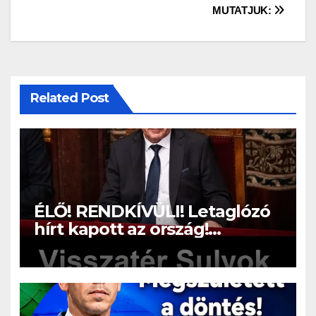
MUTATJUK:
Related Post
ÉLŐ! RENDKÍVÜLI! Letaglózó
hírt kapott az ország!
Visszatérhet Sulyok Tamás!? –
ERRE senki nem volt
felkészülve: