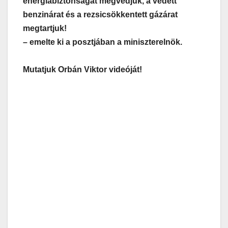
energiabiztonságát megvédjük, a védett
benzinárat és a rezsicsökkentett gázárat
megtartjuk!
– emelte ki a posztjában a miniszterelnök.
Mutatjuk Orbán Viktor videóját!