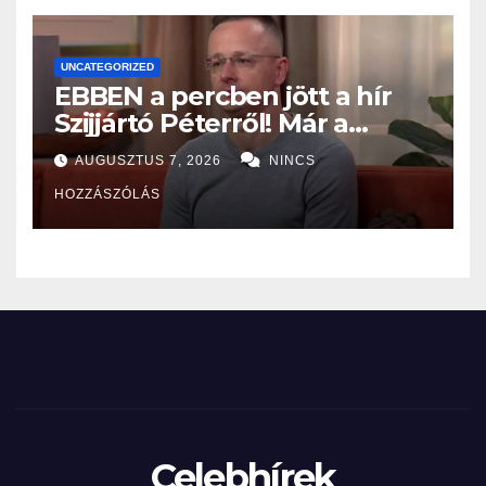
UNCATEGORIZED
EBBEN a percben jött a hír
Szijjártó Péterről! Már a
Budapesti Rendőr-
AUGUSZTUS 7, 2026
NINCS
főkapitányságon az ügye,
HOZZÁSZÓLÁS
miután…
Celebhírek