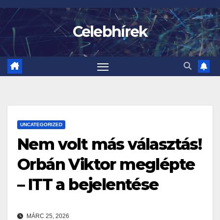
Skip
to
Celebhírek
content
UNCATEGORIZED
Nem volt más választás!
Orbán Viktor meglépte
– ITT a bejelentése
MÁRC 25, 2026