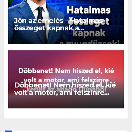
Jön az emelés – Hatalmas
összeget kapnak a
nyugdíjasok!
Döbbenet! Nem hiszed el, kié
volt a motor, ami felszínre
került az apadó Dunából