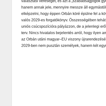
választási vereségét, és azt a „szabadságjogok g
hanem annak jele, mennyire messze áll egymástól a
elképzelni, hogy éppen Orbán köré épülne fel a k
valós 2029-es forgatókönyv. Összességében tehát 
uniós csúcspozícióra pályázzon, de a jelenlegi erőv
terv. Nincs hivatalos bejelentés arról, hogy ilyen 
az Orbán utáni magyar–EU viszony újrarendezésérő
2029-ben nem pusztán személyek, hanem két egy