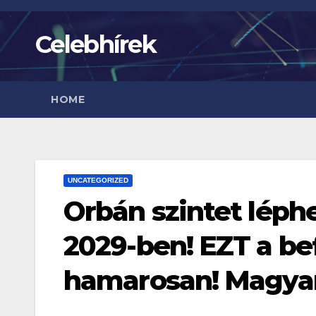
Skip
to
Celebhírek
content
HOME
UNCATEGORIZED
Orbán szintet léphe
2029-ben! EZT a be
hamarosan! Magyar