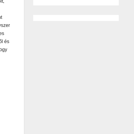
t,
t
yszer
es
ől és
hogy