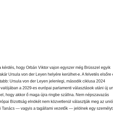
a kérdés, hogy Orbán Viktor vajon egyszer még Brüsszel egyik
kár Ursula von der Leyen helyére kerülhet-e. A felvetés elsőre 
tabb: Ursula von der Leyen jelenlegi, második ciklusa 2024
 valójában a 2029-es európai parlamenti választások utáni új u
 jel, hogy akkor ő maga újra ringbe szállna. Nem népszavazás
rópai Bizottság elnökét nem közvetlenül választják meg az uni
 Tanács — vagyis a tagállami vezetők — jelölnek egy személyt,