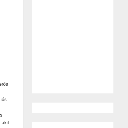
erős
niós
ós
 akit