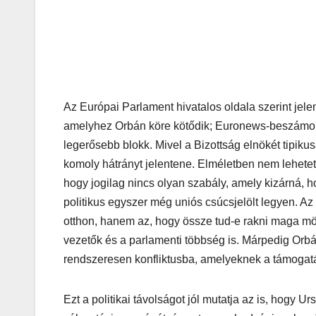
Az Európai Parlament hivatalos oldala szerint jelen
amelyhez Orbán köre kötődik; Euronews-beszámoló
legerősebb blokk. Mivel a Bizottság elnökét tipiku
komoly hátrányt jelentene. Elméletben nem lehetet
hogy jogilag nincs olyan szabály, amely kizárná, h
politikus egyszer még uniós csúcsjelölt legyen. A
otthon, hanem az, hogy össze tud-e rakni maga mö
vezetők és a parlamenti többség is. Márpedig Orb
rendszeresen konfliktusba, amelyeknek a támogatá
Ezt a politikai távolságot jól mutatja az is, hogy U