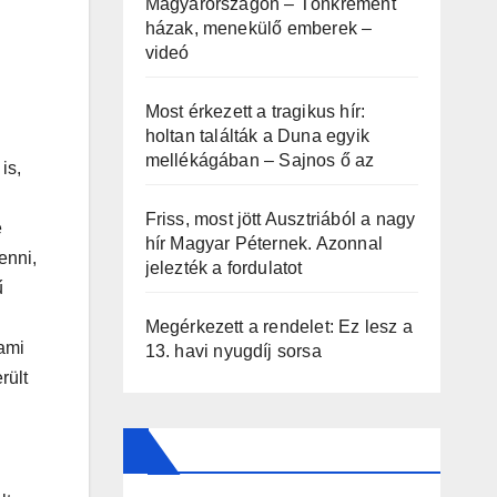
Magyarországon – Tönkrement
házak, menekülő emberek –
videó
Most érkezett a tragikus hír:
holtan találták a Duna egyik
mellékágában – Sajnos ő az
is,
Friss, most jött Ausztriából a nagy
e
hír Magyar Péternek. Azonnal
enni,
jelezték a fordulatot
ű
Megérkezett a rendelet: Ez lesz a
ami
13. havi nyugdíj sorsa
rült