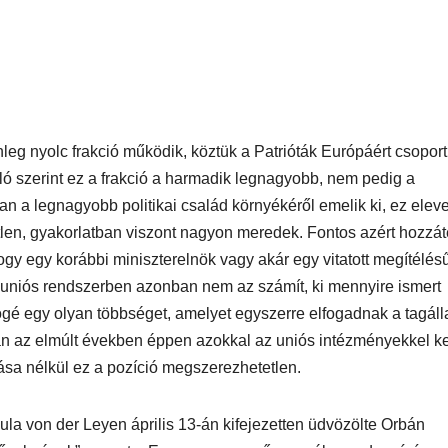
leg nyolc frakció működik, köztük a Patrióták Európáért csoport 
 szerint ez a frakció a harmadik legnagyobb, nem pedig a
san a legnagyobb politikai család környékéről emelik ki, ez elev
len, gyakorlatban viszont nagyon meredek. Fontos azért hozzát
ogy egy korábbi miniszterelnök vagy akár egy vitatott megítélés
z uniós rendszerben azonban nem az számít, ki mennyire ismert
gé egy olyan többséget, amelyet egyszerre elfogadnak a tagáll
án az elmúlt években éppen azokkal az uniós intézményekkel ke
sa nélkül ez a pozíció megszerezhetetlen.
rsula von der Leyen április 13-án kifejezetten üdvözölte Orbán