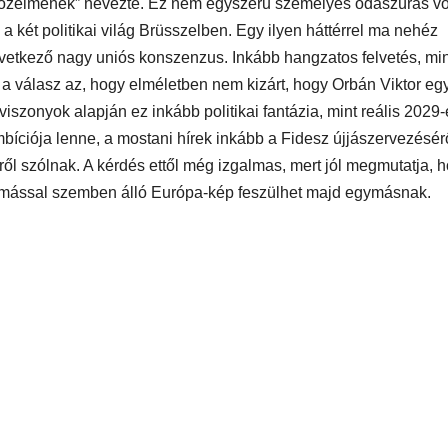
yőzelmének” nevezte. Ez nem egyszerű személyes odaszúrás vol
 két politikai világ Brüsszelben. Egy ilyen háttérrel ma nehéz
övetkező nagy uniós konszenzus. Inkább hangzatos felvetés, min
a válasz az, hogy elméletben nem kizárt, hogy Orbán Viktor eg
iszonyok alapján ez inkább politikai fantázia, mint reális 2029-
ambíciója lenne, a mostani hírek inkább a Fidesz újjászervezésér
l szólnak. A kérdés ettől még izgalmas, mert jól megmutatja, 
mással szemben álló Európa-kép feszülhet majd egymásnak.