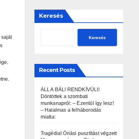
Keresés
 saját
Keresés
ós
n
ége.
Recent Posts
etne.
ÁLL A BÁL! RENDKÍVÜLI!
Döntöttek a szombati
munkanapról: – Ezentúl így lesz!
– Hatalmas a felháborodás
miatta:
Tragédia! Óriási pusztítást végzett