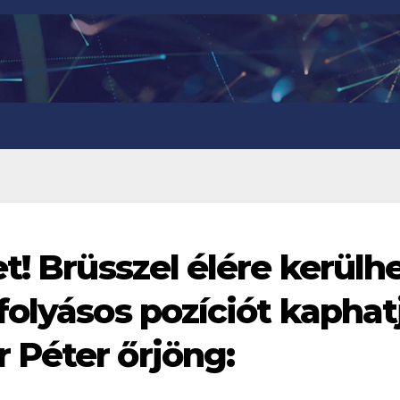
t! Brüsszel élére kerülh
folyásos pozíciót kaphat
 Péter őrjöng: