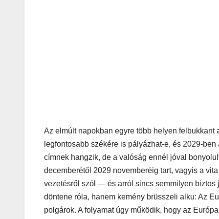
Az elmúlt napokban egyre több helyen felbukkant 
legfontosabb székére is pályázhat-e, és 2029-ben a
címnek hangzik, de a valóság ennél jóval bonyolul
decemberétől 2029 novemberéig tart, vagyis a vita
vezetésről szól — és arról sincs semmilyen biztos
döntene róla, hanem kemény brüsszeli alku: Az Eu
polgárok. A folyamat úgy működik, hogy az Európai