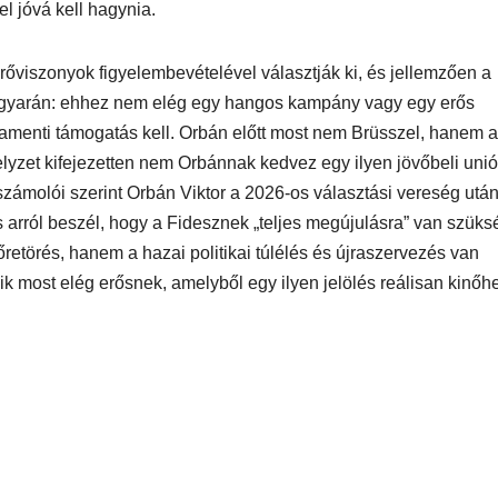
l jóvá kell hagynia.
erőviszonyok figyelembevételével választják ki, és jellemzően a
 Magyarán: ehhez nem elég egy hangos kampány vagy egy erős
amenti támogatás kell. Orbán előtt most nem Brüsszel, hanem a
helyzet kifejezetten nem Orbánnak kedvez egy ilyen jövőbeli uni
zámolói szerint Orbán Viktor a 2026-os választási vereség utá
is arról beszél, hogy a Fidesznek „teljes megújulásra” van szüks
őretörés, hanem a hazai politikai túlélés és újraszervezés van
k most elég erősnek, amelyből egy ilyen jelölés reálisan kinőh