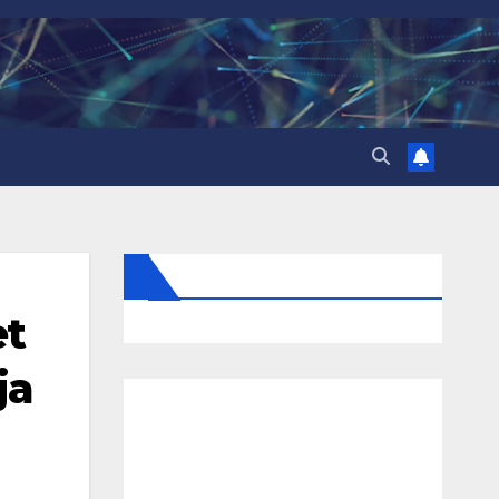
et
ja