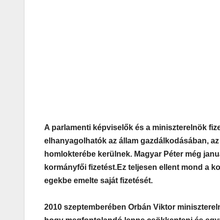
A parlamenti képviselők és a miniszterelnök fi
elhanyagolhatók az állam gazdálkodásában, az 
homlokterébe kerülnek. Magyar Péter még januá
kormányfői fizetést.
Ez teljesen ellent mond a k
egekbe emelte saját fizetését.
2010 szeptemberében Orbán Viktor miniszterelnök