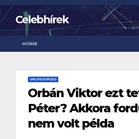
Skip
to
Celebhírek
content
HOME
UNCATEGORIZED
Orbán Viktor ezt t
Péter? Akkora ford
nem volt példa