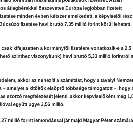
lió forintban maximálni a politikusok fizetését. Aztán
gos átlagbérekkel összevetve Európa legjobban fizetett
fizetése minden évben kétszer emelkedett, a képviselői rész
csúzó fizetése havi bruttó 7,35 millió forint körül lehetett.
csak kifejezetten a kormányfői fizetésre vonatkozik-e a 2,5
érhető szinthez viszonyítunk) havi bruttó 5,33 millió forintró
edelem, akkor az nehezíti a számítást, hogy a tavalyi Nemze
s – amelyet a kitöltők elsöprő többsége támogatott –, hogy 
3-as szorzó megfelezését jelenti, akkor képviselőként még 1,
lióval együtt ugye 3,56 millió.
,27 millió forint lemondással jár majd Magyar Péter számára