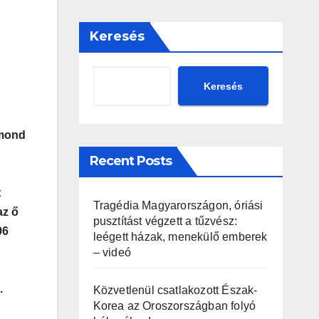
Keresés
Keresés
l mond
Recent Posts
t
Tragédia Magyarországon, óriási
az ő
pusztítást végzett a tűzvész:
06
leégett házak, menekülő emberek
– videó
.
Közvetlenül csatlakozott Észak-
Korea az Oroszországban folyó