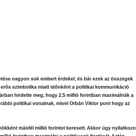
zetése nagyon sok embert érdekel, és bár ezek az összegek
erős szimbolika miatt időnként a politikai kommunikáció
rban hirdette meg, hogy 2,5 millió forintban maximálnák a
orábbi politikai vonalnak, mivel Orbán Viktor pont hogy az
ként másfél millió forintot keresett. Akkor úgy nyilatkozot