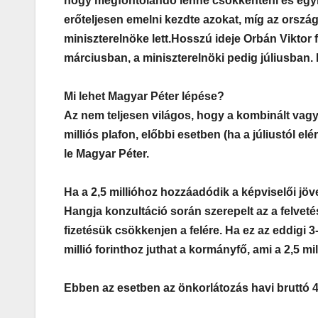
hogy megfontolandó lenne csökkenteni és egymil
erőteljesen emelni kezdte azokat, míg az orszá
miniszterelnöke lett.
Hosszú ideje Orbán Viktor 
márciusban, a miniszterelnöki pedig júliusban. Bú
Mi lehet Magyar Péter lépése?
Az nem teljesen világos, hogy a kombinált vagy 
milliós plafon, előbbi esetben (ha a júliustól el
le Magyar Péter.
Ha a 2,5 millióhoz hozzáadódik a képviselői jöv
Hangja konzultáció során szerepelt az a felveté
fizetésük csökkenjen a felére. Ha ez az eddigi 
millió forinthoz juthat a kormányfő, ami a 2,5 mil
Ebben az esetben az önkorlátozás havi bruttó 4