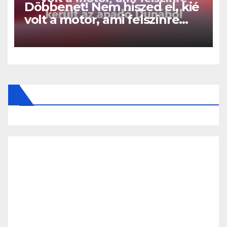
Döbbenet! Nem hiszed el, kié
volt a motor, ami felszínre
került az apadó Dunából