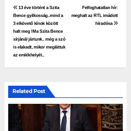
Bejegyzés
13 éve történt a Szita
Felfoghatatlan hír:
Bence gyilkosság..mind a
meghalt az RTL imádott
navigáció
3 elkövető kínok között
híradósa
halt meg !Ma Szita Bence
sírjánál jártunk.. még a szó
is elakadt, mikor megláttuk
az emlékhelyét..
Related Post