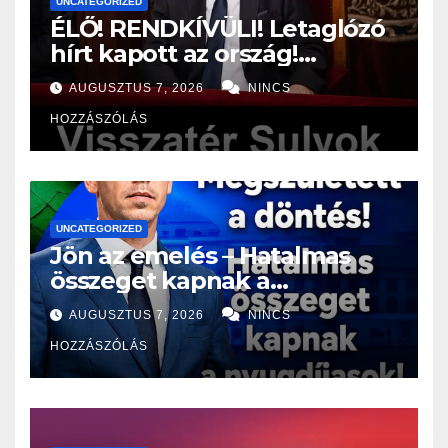
UNCATEGORIZED
ÉLŐ! RENDKÍVÜLI! Letaglózó
hírt kapott az ország!
Visszatérhet Sulyok Tamás!?
AUGUSZTUS 7, 2026
NINCS
– ERRE senki nem volt
HOZZÁSZÓLÁS
felkészülve:
UNCATEGORIZED
Jön az emelés – Hatalmas
összeget kapnak a
nyugdíjasok!
AUGUSZTUS 7, 2026
NINCS
HOZZÁSZÓLÁS