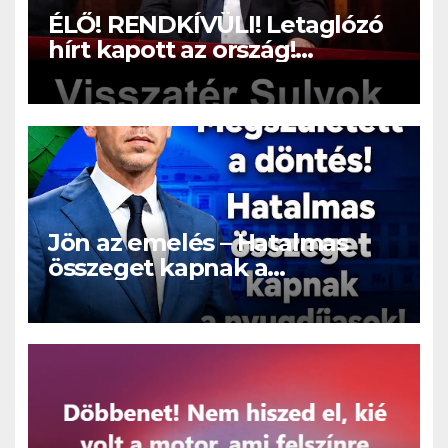
ÉLŐ! RENDKÍVÜLI! Letaglózó
hírt kapott az ország!
Visszatérhet Sulyok Tamás!? –
ERRE senki nem volt
felkészülve:
Jön az emelés – Hatalmas
összeget kapnak a
nyugdíjasok!