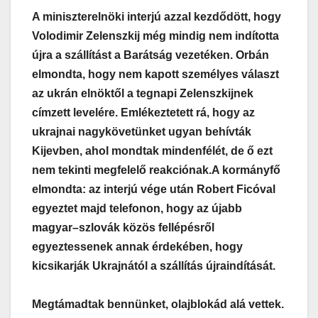
A miniszterelnöki interjú azzal kezdődött, hogy
Volodimir Zelenszkij még mindig nem indította
újra a szállítást a Barátság vezetéken. Orbán
elmondta, hogy nem kapott személyes választ
az ukrán elnöktől a tegnapi Zelenszkijnek
címzett levelére. Emlékeztetett rá, hogy az
ukrajnai nagykövetünket ugyan behívták
Kijevben, ahol mondtak mindenfélét, de ő ezt
nem tekinti megfelelő reakciónak.
A kormányfő
elmondta: az interjú vége után Robert Ficóval
egyeztet majd telefonon, hogy az újabb
magyar–szlovák közös fellépésről
egyeztessenek annak érdekében, hogy
kicsikarják Ukrajnától a szállítás újraindítását.
Megtámadtak bennünket, olajblokád alá vettek.