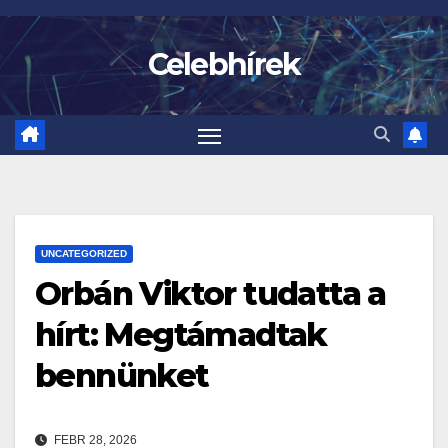
Skip
to
Celebhírek
content
UNCATEGORIZED
Orbán Viktor tudatta a
hírt: Megtámadtak
bennünket
FEBR 28, 2026