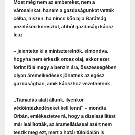
Most még nem az embereket, nem a
városainkat, hanem a gazdaságunkat vették
célba, hiszen, ha nincs kőolaj a Barátság
vezetéken keresztül, abból gazdasági káosz
lesz
– jelentette ki a miniszterelnök, elmondva,
hogyha nem érkezik orosz olaj, akkor ezer
forint fölé megy a benzin ára, összességében
olyan áremelkedések jöhetnek az egész
gazdaságban, amik káoszhoz vezethetnek.
„Támadás alatt állunk, ilyenkor
védőintézkedéseket kell tenni” – mondta
Orbán, emlékeztetve rá, hogy a dízelszállítást
már leállították, az áramellátással azért nem
teszik meg ezt, mert a határ túloldalán is