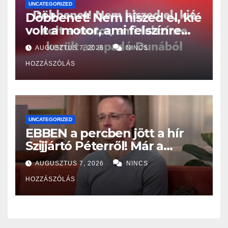
UNCATEGORIZED
Döbbenet! Nem hiszed el, kié
volt a motor, ami felszínre
került az apadó Dunából
AUGUSZTUS 7, 2026
NINCS
HOZZÁSZÓLÁS
UNCATEGORIZED
EBBEN a percben jött a hír
Szijjártó Péterről! Már a
Budapesti Rendőr-
AUGUSZTUS 7, 2026
NINCS
főkapitányságon az ügye,
HOZZÁSZÓLÁS
miután…