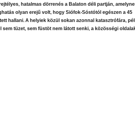
ejtélyes, hatalmas dörrenés a Balaton déli partján, amelyn
ghatás olyan erejű volt, hogy Siófok-Sóstótól egészen a 45
ett hallani. A helyiek közül sokan azonnal katasztrófára, pé
sem tüzet, sem füstöt nem látott senki, a közösségi oldal