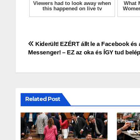
Bejegyzés
Kiderült! EZÉRT állt le a Facebook és 
Messenger! – EZ az oka és ÍGY tud belépn
navigáció
Related Post