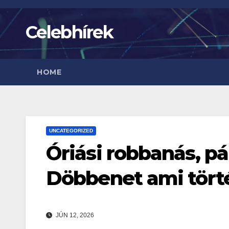
Skip
to
Celebhírek
content
HOME
UNCATEGORIZED
Óriási robbanás, pá
Döbbenet ami tört
JÚN 12, 2026