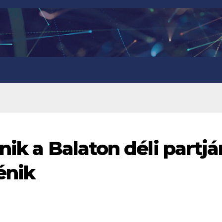
nik a Balaton déli partjá
énik