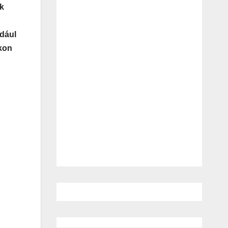
ek
ldául
akon