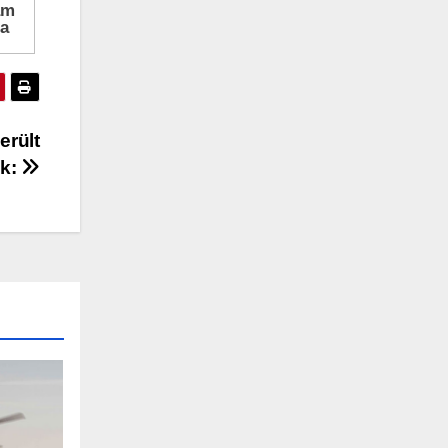
erült
uk: