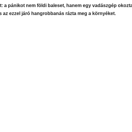
lt: a pánikot nem földi baleset, hanem egy vadászgép okozta
s az ezzel járó hangrobbanás rázta meg a környéket.