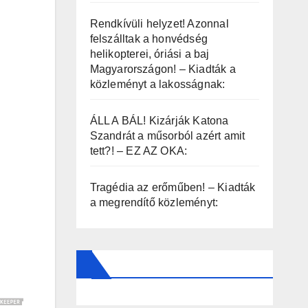
Rendkívüli helyzet! Azonnal
felszálltak a honvédség
helikopterei, óriási a baj
Magyarországon! – Kiadták a
közleményt a lakosságnak:
ÁLL A BÁL! Kizárják Katona
Szandrát a műsorból azért amit
tett?! – EZ AZ OKA:
Tragédia az erőműben! – Kiadták
a megrendítő közleményt: