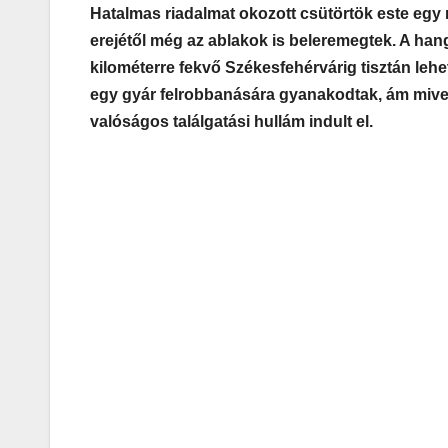
Hatalmas riadalmat okozott csütörtök este egy r
erejétől még az ablakok is beleremegtek. A han
kilométerre fekvő Székesfehérvárig tisztán lehet
egy gyár felrobbanására gyanakodtak, ám mivel 
valóságos találgatási hullám indult el.