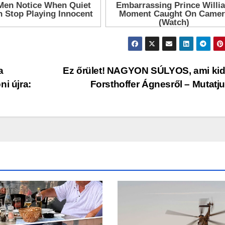
a
Ez őrület! NAGYON SÚLYOS, ami kid
i újra:
Forsthoffer Ágnesről – Mutatj