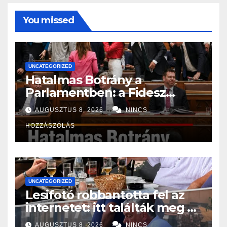
You missed
UNCATEGORIZED
Hatalmas Botrány a
Parlamentben: a Fidesz
ismét kitett magáért!
AUGUSZTUS 8, 2026
NINCS
HOZZÁSZÓLÁS
UNCATEGORIZED
Lesifotó robbantotta fel az
internetet: itt találták meg az
eltűnt Orbán Viktort!
AUGUSZTUS 8, 2026
NINCS