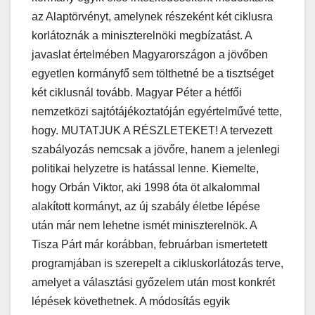
az Alaptörvényt, amelynek részeként két ciklusra
korlátoznák a miniszterelnöki megbízatást. A
javaslat értelmében Magyarországon a jövőben
egyetlen kormányfő sem tölthetné be a tisztséget
két ciklusnál tovább. Magyar Péter a hétfői
nemzetközi sajtótájékoztatóján egyértelművé tette,
hogy. MUTATJUK A RÉSZLETEKET! A tervezett
szabályozás nemcsak a jövőre, hanem a jelenlegi
politikai helyzetre is hatással lenne. Kiemelte,
hogy Orbán Viktor, aki 1998 óta öt alkalommal
alakított kormányt, az új szabály életbe lépése
után már nem lehetne ismét miniszterelnök. A
Tisza Párt már korábban, februárban ismertetett
programjában is szerepelt a cikluskorlátozás terve,
amelyet a választási győzelem után most konkrét
lépések követhetnek. A módosítás egyik