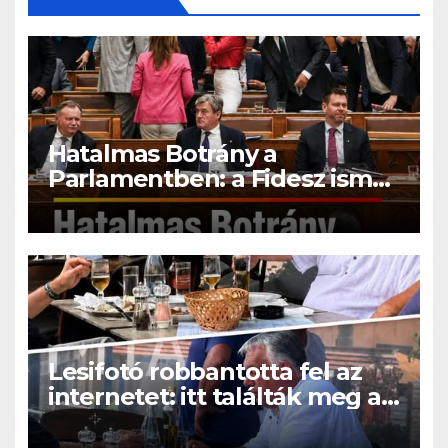
Hatalmas Botrány a
Parlamentben: a Fidesz ismét
kitett magáért!
Lesifotó robbantotta fel az
internetet: itt találták meg az
eltűnt Orbán Viktort!