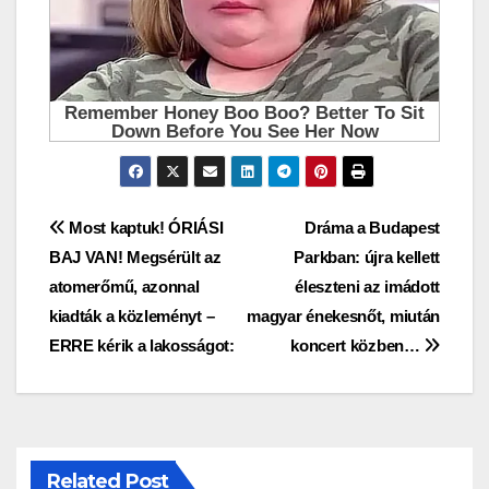
Bejegyzés
Most kaptuk! ÓRIÁSI
Dráma a Budapest
BAJ VAN! Megsérült az
Parkban: újra kellett
navigáció
atomerőmű, azonnal
éleszteni az imádott
kiadták a közleményt –
magyar énekesnőt, miután
ERRE kérik a lakosságot:
koncert közben…
Related Post