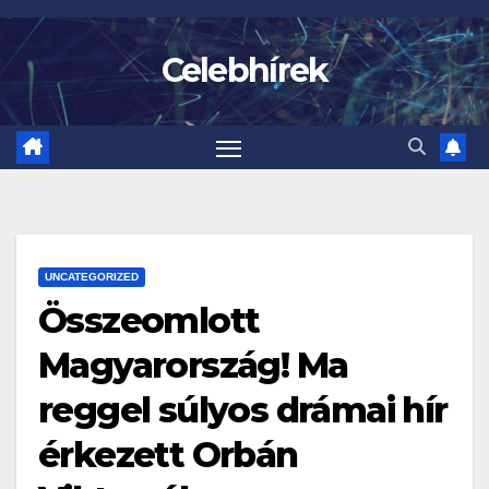
Skip
to
Celebhírek
content
UNCATEGORIZED
Összeomlott
Magyarország! Ma
reggel súlyos drámai hír
érkezett Orbán