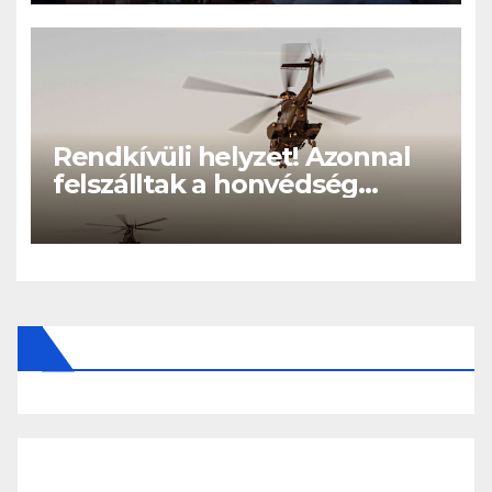
Rendkívüli helyzet! Azonnal
felszálltak a honvédség
helikopterei, óriási a baj
Magyarországon! – Kiadták a
közleményt a lakosságnak: