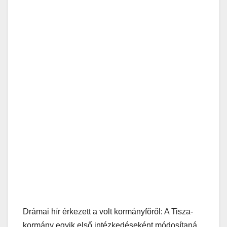
Drámai hír érkezett a volt kormányfőről: A Tisza-
kormány egyik első intézkedéseként módosítaná