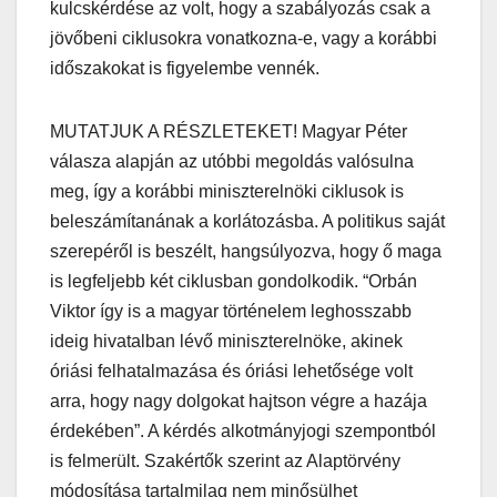
kulcskérdése az volt, hogy a szabályozás csak a
jövőbeni ciklusokra vonatkozna-e, vagy a korábbi
időszakokat is figyelembe vennék.
MUTATJUK A RÉSZLETEKET! Magyar Péter
válasza alapján az utóbbi megoldás valósulna
meg, így a korábbi miniszterelnöki ciklusok is
beleszámítanának a korlátozásba. A politikus saját
szerepéről is beszélt, hangsúlyozva, hogy ő maga
is legfeljebb két ciklusban gondolkodik. “Orbán
Viktor így is a magyar történelem leghosszabb
ideig hivatalban lévő miniszterelnöke, akinek
óriási felhatalmazása és óriási lehetősége volt
arra, hogy nagy dolgokat hajtson végre a hazája
érdekében”. A kérdés alkotmányjogi szempontból
is felmerült. Szakértők szerint az Alaptörvény
módosítása tartalmilag nem minősülhet