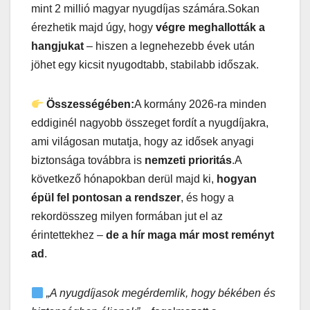
mint 2 millió magyar nyugdíjas számára.Sokan
érezhetik majd úgy, hogy
végre meghallották a
hangjukat
– hiszen a legnehezebb évek után
jöhet egy kicsit nyugodtabb, stabilabb időszak.
Összességében:
A kormány 2026-ra minden
eddiginél nagyobb összeget fordít a nyugdíjakra,
ami világosan mutatja, hogy az idősek anyagi
biztonsága továbbra is
nemzeti prioritás
.A
következő hónapokban derül majd ki,
hogyan
épül fel pontosan a rendszer
, és hogy a
rekordösszeg milyen formában jut el az
érintettekhez –
de a hír maga már most reményt
ad
.
„A nyugdíjasok megérdemlik, hogy békében és