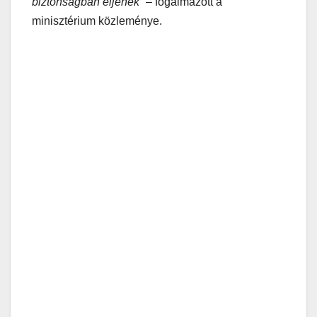
biztonságban éljenek”
– fogalmazott a
minisztérium közleménye.