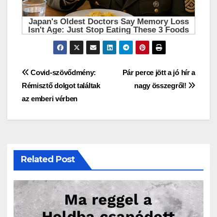
Bejegyzés
Covid-szövődmény:
Pár perce jött a jó hír a
Rémisztő dolgot találtak
nagy összegről!
navigáció
az emberi vérben
Related Post