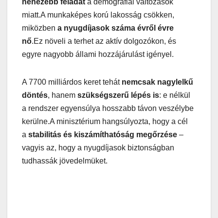
nehezebb feladat
a demográfiai változások
miatt.A munkaképes korú lakosság csökken,
miközben
a nyugdíjasok száma évről évre
nő
.Ez növeli a terhet az aktív dolgozókon, és
egyre nagyobb állami hozzájárulást igényel.
A 7700 milliárdos keret tehát
nemcsak nagylelkű
döntés
, hanem
szükségszerű lépés is
: e nélkül
a rendszer egyensúlya hosszabb távon veszélybe
kerülne.A minisztérium hangsúlyozta, hogy a cél
a
stabilitás és kiszámíthatóság megőrzése
–
vagyis az, hogy a nyugdíjasok biztonságban
tudhassák jövedelmüket.