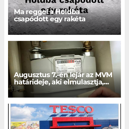
Ma reggel a Holdba
csapódott egy rakéta
Augusztus 7.-én lejár az MVM
határideje, aki elmulasztja,
nagy bajba kerülhet!