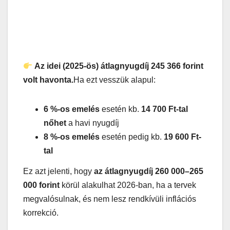
Az idei (2025-ös) átlagnyugdíj 245 366 forint
volt havonta.
Ha ezt vesszük alapul:
6 %-os emelés
esetén kb.
14 700 Ft-tal
nőhet
a havi nyugdíj
8 %-os emelés
esetén pedig kb.
19 600 Ft-
tal
Ez azt jelenti, hogy
az átlagnyugdíj 260 000–265
000 forint
körül alakulhat 2026-ban, ha a tervek
megvalósulnak, és nem lesz rendkívüli inflációs
korrekció.