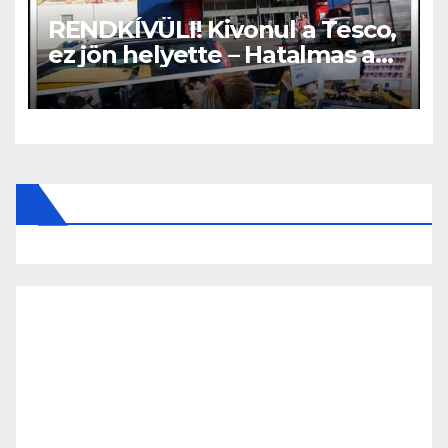
RENDKÍVÜLI! Kivonul a Tesco,
ez jön helyette – Hatalmas a
felháborodás az országban: