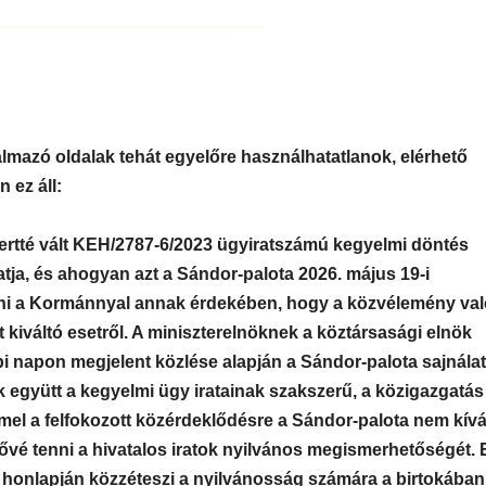
lmazó oldalak tehát egyelőre használhatatlanok, elérhető
 ez áll:
ertté vált KEH/2787-6/2023 ügyiratszámú kegyelmi döntés
tja, és ahogyan azt a Sándor-palota 2026. május 19-i
dni a Kormánnyal annak érdekében, hogy a közvélemény va
kiváltó esetről. A miniszterelnöknek a köztársasági elnök
i napon megjelent közlése alapján a Sándor-palota sajnálat
együtt a kegyelmi ügy iratainak szakszerű, a közigazgatás
mel a felfokozott közérdeklődésre a Sándor-palota nem kívá
é tenni a hivatalos iratok nyilvános megismerhetőségét. E
 a honlapján közzéteszi a nyilvánosság számára a birtokában