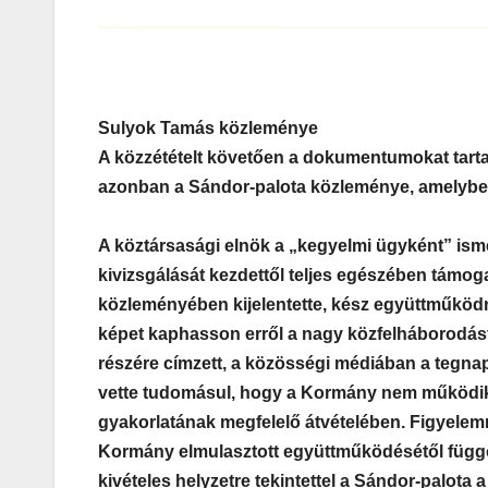
Sulyok Tamás közleménye
A közzétételt követően a dokumentumokat tarta
azonban a Sándor-palota közleménye, amelyben
A köztársasági elnök a „kegyelmi ügyként” ism
kivizsgálását kezdettől teljes egészében támoga
közleményében kijelentette, kész együttműkö
képet kaphasson erről a nagy közfelháborodást 
részére címzett, a közösségi médiában a tegnap
vette tudomásul, hogy a Kormány nem működik 
gyakorlatának megfelelő átvételében. Figyelem
Kormány elmulasztott együttműködésétől függőv
kivételes helyzetre tekintettel a Sándor-palota