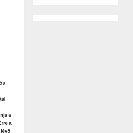
lós
tal
nja a
rre a
 lévő