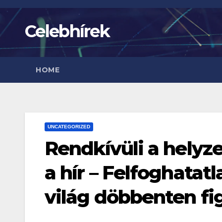
Skip
to
Celebhírek
content
HOME
UNCATEGORIZED
Rendkívüli a helyze
a hír – Felfoghatat
világ döbbenten fi