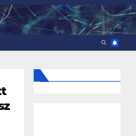
tt
sz