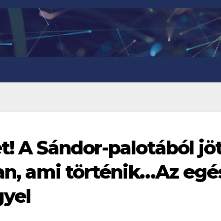
t! A Sándor-palotából jö
lan, ami történik…Az egé
gyel