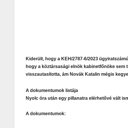
Kiderült, hogy a KEH/2787-6/2023 ügyiratszámú
hogy a köztársasági elnök kabinetfőnöke sem t
visszautasította, ám Novák Katalin mégis kegye
A dokumentumok listája
Nyolc óra után egy pillanatra elérhetővé vált i
A dokumentumok: