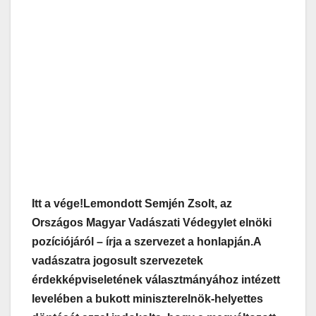
Itt a vége!
Lemondott Semjén Zsolt, az
Országos Magyar Vadászati Védegylet elnöki
pozíciójáról – írja a szervezet a honlapján.
A
vadászatra jogosult szervezetek
érdekképviseletének választmányához intézett
levelében a bukott miniszterelnök-helyettes