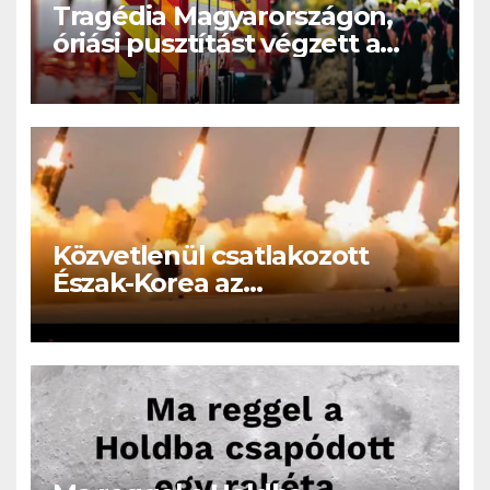
Tragédia Magyarországon,
óriási pusztítást végzett a
tűzvész: leégett házak,
menekülő emberek – videó
Közvetlenül csatlakozott
Észak-Korea az
Oroszországban folyó
háborúhoz!