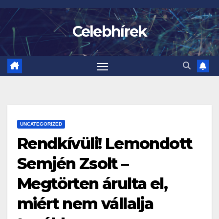
Skip
to
Celebhírek
content
UNCATEGORIZED
Rendkívüli! Lemondott
Semjén Zsolt –
Megtörten árulta el,
miért nem vállalja