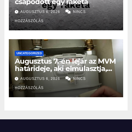
csapódott egy rakéta
AUGUSZTUS 6, 2026
NINCS
HOZZÁSZÓLÁS
UNCATEGORIZED
Augusztus 7.-én lejár az MVM
határideje, aki elmulasztja,
nagy bajba kerülhet!
AUGUSZTUS 6, 2026
NINCS
HOZZÁSZÓLÁS