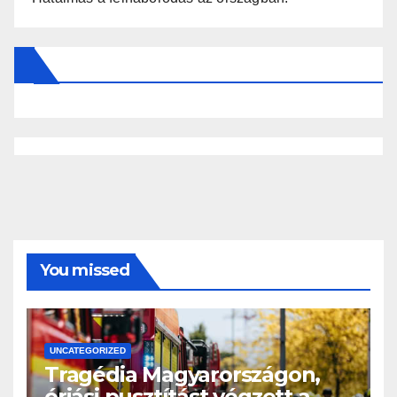
You missed
UNCATEGORIZED
Tragédia Magyarországon,
óriási pusztítást végzett a