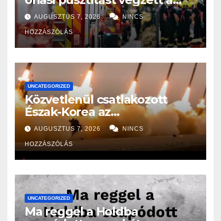
tűzvész: leégett házak,
AUGUSZTUS 7, 2026
NINCS
menekülő emberek – videó
HOZZÁSZÓLÁS
UNCATEGORIZED
Közvetlenül csatlakozott
Észak-Korea az
Oroszországban folyó
AUGUSZTUS 7, 2026
NINCS
háborúhoz!
HOZZÁSZÓLÁS
UNCATEGORIZED
Ma reggel a Holdba