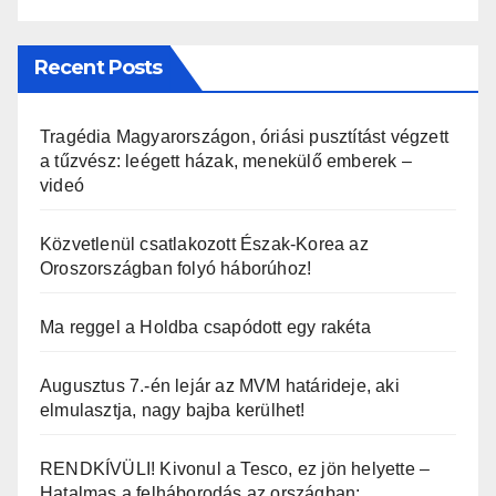
Recent Posts
Tragédia Magyarországon, óriási pusztítást végzett
a tűzvész: leégett házak, menekülő emberek –
videó
Közvetlenül csatlakozott Észak-Korea az
Oroszországban folyó háborúhoz!
Ma reggel a Holdba csapódott egy rakéta
Augusztus 7.-én lejár az MVM határideje, aki
elmulasztja, nagy bajba kerülhet!
RENDKÍVÜLI! Kivonul a Tesco, ez jön helyette –
Hatalmas a felháborodás az országban: