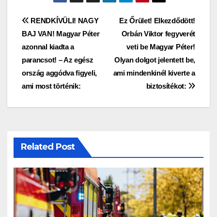
Bejegyzés
RENDKÍVÜLI! NAGY
Ez Őrület! Elkezdődött!
BAJ VAN! Magyar Péter
Orbán Viktor fegyverét
navigáció
azonnal kiadta a
veti be Magyar Péter!
parancsot! – Az egész
Olyan dolgot jelentett be,
ország aggódva figyeli,
ami mindenkinél kiverte a
ami most történik:
biztosítékot:
Related Post