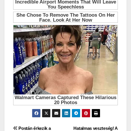
Bejegyzés
Postán érkezik a
Hatalmas veszteség! A