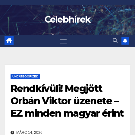
Skip
to
Celebhírek
content
UNCATEGORIZED
Rendkívüli! Megjött
Orbán Viktor üzenete –
EZ minden magyar érint
MÁRC 14, 2026