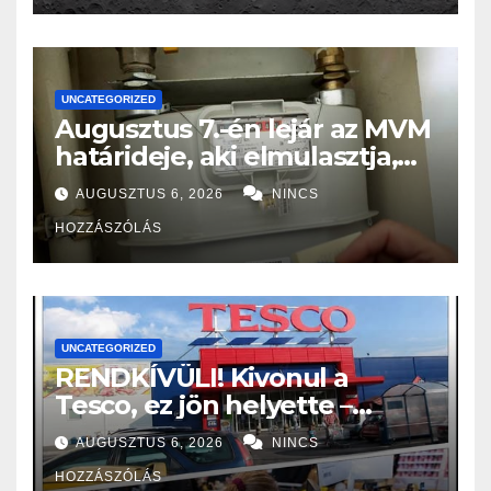
UNCATEGORIZED
Augusztus 7.-én lejár az MVM
határideje, aki elmulasztja,
nagy bajba kerülhet!
AUGUSZTUS 6, 2026
NINCS
HOZZÁSZÓLÁS
UNCATEGORIZED
RENDKÍVÜLI! Kivonul a
Tesco, ez jön helyette –
Hatalmas a felháborodás az
AUGUSZTUS 6, 2026
NINCS
országban:
HOZZÁSZÓLÁS