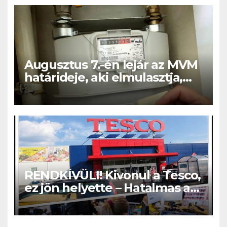
Augusztus 7.-én lejár az MVM
határideje, aki elmulasztja,
nagy bajba kerülhet!
RENDKÍVÜLI! Kivonul a Tesco,
ez jön helyette – Hatalmas a
felháborodás az országban: