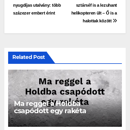
nyugdíjas utalvány: több
sztárséf is a lezuhant
navigáció
százezer embert érint
helikopteren ült – Ő is a
halottak között
Related Post
Ma reggel a Holdba
csapódott egy rakéta