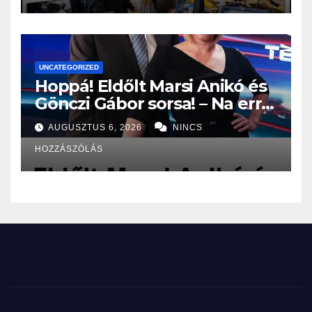
UNCATEGORIZED
Hoppá! Eldőlt Marsi Anikó és
Gönczi Gábor sorsa! – Na erre
senki, de tényleg senki nem
AUGUSZTUS 6, 2026
NINCS
volt felkészülve: – EZ vár
HOZZÁSZÓLÁS
rájuk: