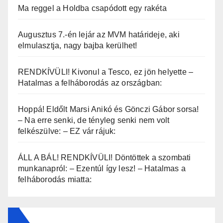
Ma reggel a Holdba csapódott egy rakéta
Augusztus 7.-én lejár az MVM határideje, aki
elmulasztja, nagy bajba kerülhet!
RENDKÍVÜLI! Kivonul a Tesco, ez jön helyette –
Hatalmas a felháborodás az országban:
Hoppá! Eldőlt Marsi Anikó és Gönczi Gábor sorsa!
– Na erre senki, de tényleg senki nem volt
felkészülve: – EZ vár rájuk:
ÁLL A BÁL! RENDKÍVÜLI! Döntöttek a szombati
munkanapról: – Ezentúl így lesz! – Hatalmas a
felháborodás miatta: