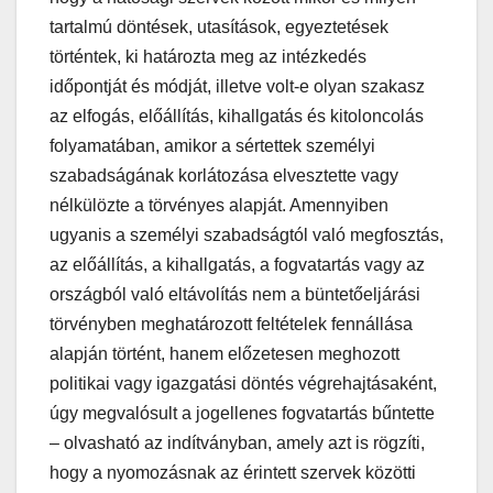
tartalmú döntések, utasítások, egyeztetések
történtek, ki határozta meg az intézkedés
időpontját és módját, illetve volt-e olyan szakasz
az elfogás, előállítás, kihallgatás és kitoloncolás
folyamatában, amikor a sértettek személyi
szabadságának korlátozása elvesztette vagy
nélkülözte a törvényes alapját. Amennyiben
ugyanis a személyi szabadságtól való megfosztás,
az előállítás, a kihallgatás, a fogvatartás vagy az
országból való eltávolítás nem a büntetőeljárási
törvényben meghatározott feltételek fennállása
alapján történt, hanem előzetesen meghozott
politikai vagy igazgatási döntés végrehajtásaként,
úgy megvalósult a jogellenes fogvatartás bűntette
– olvasható az indítványban, amely azt is rögzíti,
hogy a nyomozásnak az érintett szervek közötti