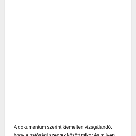
A dokumentum szerint kiemelten vizsgálandó,
hogy a hatósági szervek között mikor és milyen