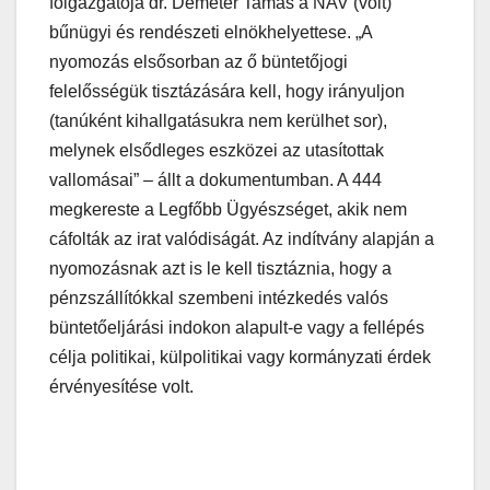
főigazgatója dr. Demeter Tamás a NAV (volt)
bűnügyi és rendészeti elnökhelyettese. „A
nyomozás elsősorban az ő büntetőjogi
felelősségük tisztázására kell, hogy irányuljon
(tanúként kihallgatásukra nem kerülhet sor),
melynek elsődleges eszközei az utasítottak
vallomásai” – állt a dokumentumban. A 444
megkereste a Legfőbb Ügyészséget, akik nem
cáfolták az irat valódiságát. Az indítvány alapján a
nyomozásnak azt is le kell tisztáznia, hogy a
pénzszállítókkal szembeni intézkedés valós
büntetőeljárási indokon alapult-e vagy a fellépés
célja politikai, külpolitikai vagy kormányzati érdek
érvényesítése volt.