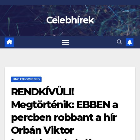
Skip
to
Celebhírek
content
UNCATEGORIZED
RENDKÍVÜLI!
Megtörténik: EBBEN a
percben robbant a hír
Orbán Viktor