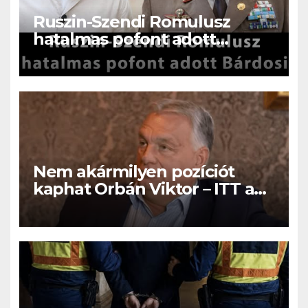
Ruszin-Szendi Romulusz
hatalmas pofont adott
Bárdosi Sándornak!Olyat szólt
be Bárdosi Sándornak , hogy
a fal adta a másikat, ez az
eddigi legkeményebb kritika !
Nem akármilyen pozíciót
kaphat Orbán Viktor – ITT a
nem várt fordulat