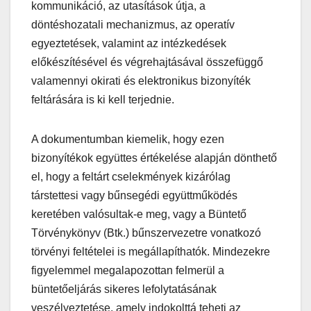
kommunikáció, az utasítások útja, a
döntéshozatali mechanizmus, az operatív
egyeztetések, valamint az intézkedések
előkészítésével és végrehajtásával összefüggő
valamennyi okirati és elektronikus bizonyíték
feltárására is ki kell terjednie.
A dokumentumban kiemelik, hogy ezen
bizonyítékok együttes értékelése alapján dönthető
el, hogy a feltárt cselekmények kizárólag
társtettesi vagy bűnsegédi együttműködés
keretében valósultak-e meg, vagy a Büntető
Törvénykönyv (Btk.) bűnszervezetre vonatkozó
törvényi feltételei is megállapíthatók. Mindezekre
figyelemmel megalapozottan felmerül a
büntetőeljárás sikeres lefolytatásának
veszélyeztetése, amely indokolttá teheti az