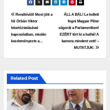
Bejegyzés
Rendkívüli! Most jött a
ÁLL A BÁL! Le kellett
hír Orbán Viktor
fogni Magyar Péter
navigáció
letartóztatásával
sógorát a Parlamentben!
kapcsolatban, miután
EZÉRT tört ki a balhé! A
kezdeményezte a…
kamera mindent vett! –
MUTATJUK:
Related Post