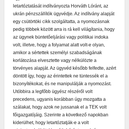
letartóztatását indítványozta Horváth Lóránt, az
ukrán pénzszállítók ügyvédje. Az indítvány alapját
egy csütörtöki cikk szolgáltatta, a nyomozásnak
pedig többek között arra is rá kell világítania, hogy
az ügynek büntetőeljárási vagy politikai indoka
volt, illetve, hogy a folyamat alatt volt-e olyan,
amikor a sértettek személyi szabadságának
korlátozása elvesztette vagy nélkülözte a
törvényes alapját. Az ügyvéd később felfedte, azért
döntött így, hogy az érintettek ne tüntessék el a
bizonyítékokat, és ne manipulálják a nyomozást.
Utóbbira a legfőbb ügyész részéről volt
precedens, ugyanis korábban úgy mozgatta a
szálakat, hogy azok ne jussanak el a TEK volt
főigazgatójáig. Szerinte a következő napokban
kiderülhet, hogy letartóztatják-e a volt