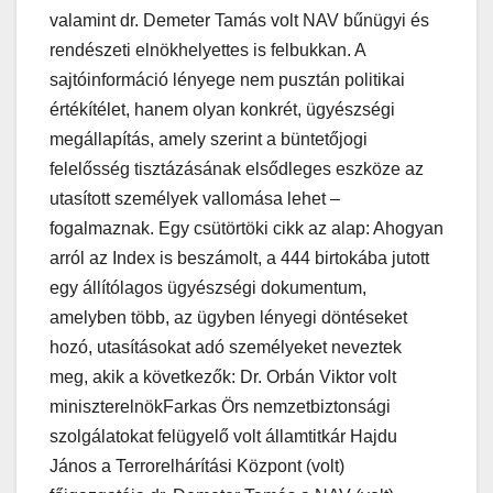
valamint dr. Demeter Tamás volt NAV bűnügyi és
rendészeti elnökhelyettes is felbukkan. A
sajtóinformáció lényege nem pusztán politikai
értékítélet, hanem olyan konkrét, ügyészségi
megállapítás, amely szerint a büntetőjogi
felelősség tisztázásának elsődleges eszköze az
utasított személyek vallomása lehet –
fogalmaznak. Egy csütörtöki cikk az alap: Ahogyan
arról az Index is beszámolt, a 444 birtokába jutott
egy állítólagos ügyészségi dokumentum,
amelyben több, az ügyben lényegi döntéseket
hozó, utasításokat adó személyeket neveztek
meg, akik a következők: Dr. Orbán Viktor volt
miniszterelnökFarkas Örs nemzetbiztonsági
szolgálatokat felügyelő volt államtitkár Hajdu
János a Terrorelhárítási Központ (volt)