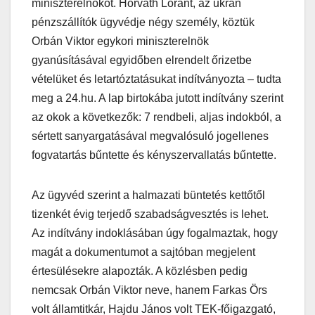
miniszterelnököt. Horváth Lóránt, az ukrán
pénzszállítók ügyvédje négy személy, köztük
Orbán Viktor egykori miniszterelnök
gyanúsításával egyidőben elrendelt őrizetbe
vételüket és letartóztatásukat indítványozta – tudta
meg a 24.hu. A lap birtokába jutott indítvány szerint
az okok a következők: 7 rendbeli, aljas indokból, a
sértett sanyargatásával megvalósuló jogellenes
fogvatartás bűntette és kényszervallatás bűntette.
Az ügyvéd szerint a halmazati büntetés kettőtől
tizenkét évig terjedő szabadságvesztés is lehet.
Az indítvány indoklásában úgy fogalmaztak, hogy
magát a dokumentumot a sajtóban megjelent
értesülésekre alapozták. A közlésben pedig
nemcsak Orbán Viktor neve, hanem Farkas Örs
volt államtitkár, Hajdu János volt TEK-főigazgató,