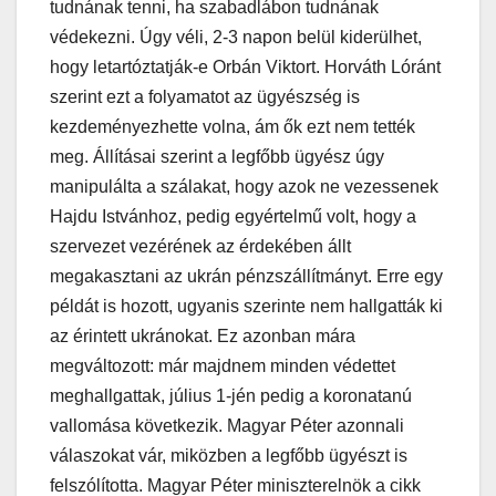
tudnának tenni, ha szabadlábon tudnának
védekezni. Úgy véli, 2-3 napon belül kiderülhet,
hogy letartóztatják-e Orbán Viktort. Horváth Lóránt
szerint ezt a folyamatot az ügyészség is
kezdeményezhette volna, ám ők ezt nem tették
meg. Állításai szerint a legfőbb ügyész úgy
manipulálta a szálakat, hogy azok ne vezessenek
Hajdu Istvánhoz, pedig egyértelmű volt, hogy a
szervezet vezérének az érdekében állt
megakasztani az ukrán pénzszállítmányt. Erre egy
példát is hozott, ugyanis szerinte nem hallgatták ki
az érintett ukránokat. Ez azonban mára
megváltozott: már majdnem minden védettet
meghallgattak, július 1-jén pedig a koronatanú
vallomása következik. Magyar Péter azonnali
válaszokat vár, miközben a legfőbb ügyészt is
felszólította. Magyar Péter miniszterelnök a cikk