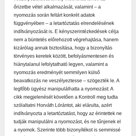
őrizetbe vétel alkalmazását, valamint – a
nyomozás során feltárt konkrét adatok
függvényében – a letartóztatás elrendelésének
indítványozását is. E kényszerintézkedések célja
nem a büntetés előrehozott végrehajtása, hanem
kizárólag annak biztosítása, hogy a bizonyítás
törvényes keretek között, befolyásmentesen és
hiánytalanul lefolytatható legyen, valamint a
nyomozás eredményét semmilyen külső
beavatkozás ne veszélyeztesse – szögezték le. A
legfőbb ügyész manipulálhatta a nyomozást: A
cikk megjelenését követően a Kontroll meg tudta
szólaltatni Horváth Lórántot, aki elárulta, azért
indítványozta a letartóztatást, hogy az érintettek ne
tudják manipulálni a nyomozást, és ne tűnjenek el
a nyomok. Szerinte több bizonyítékot is semmissé