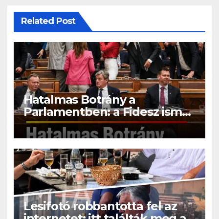
Related Post
Hatalmas Botrány a
Parlamentben: a Fidesz ismét
kitett magáért!
Lesifotó robbantotta fel az
internetet: itt találták meg az