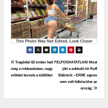
Bejegyzés
Tragédia! 82 ember halt
FELFOGHATATLAN! Most
meg a robbanásban, nagy
jött a sokkoló hír Ruff
navigáció
erőkkel keresik a túlélőket
Bálintról – ERRE sajnos
nem volt felkészülve az
ország: