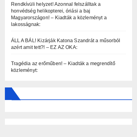
Rendkívüli helyzet! Azonnal felszálltak a
honvédség helikopterei, óriási a baj
Magyarországon! – Kiadták a közleményt a
lakosságnak:
ÁLL A BÁL! Kizárják Katona Szandrát a műsorból
azért amit tett?! – EZ AZ OKA:
Tragédia az erőműben! – Kiadták a megrendítő
közleményt: