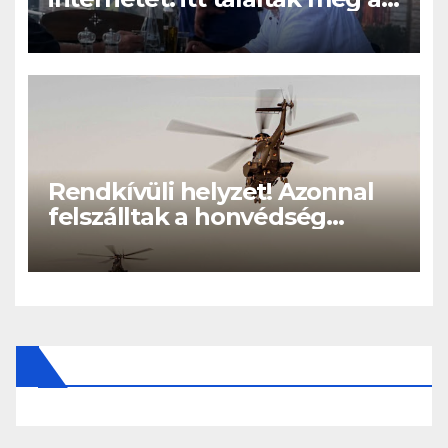
eltűnt Orbán Viktort!
Rendkívüli helyzet! Azonnal
felszálltak a honvédség
helikopterei, óriási a baj
Magyarországon! – Kiadták a
közleményt a lakosságnak: