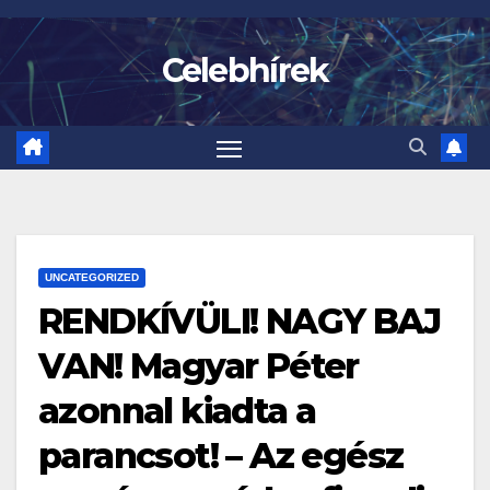
Skip
to
Celebhírek
content
UNCATEGORIZED
RENDKÍVÜLI! NAGY BAJ
VAN! Magyar Péter
azonnal kiadta a
parancsot! – Az egész