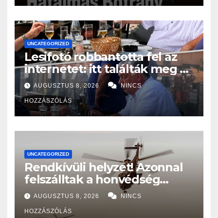
UNCATEGORIZED
Lesifotó robbantotta fel az
internetet: itt találták meg az
eltűnt Orbán Viktort!
AUGUSZTUS 8, 2026
NINCS
HOZZÁSZÓLÁS
UNCATEGORIZED
Rendkívüli helyzet! Azonnal
felszálltak a honvédség
helikopterei, óriási a baj
AUGUSZTUS 8, 2026
NINCS
Magyarországon! – Kiadták a
HOZZÁSZÓLÁS
közleményt a lakosságnak: