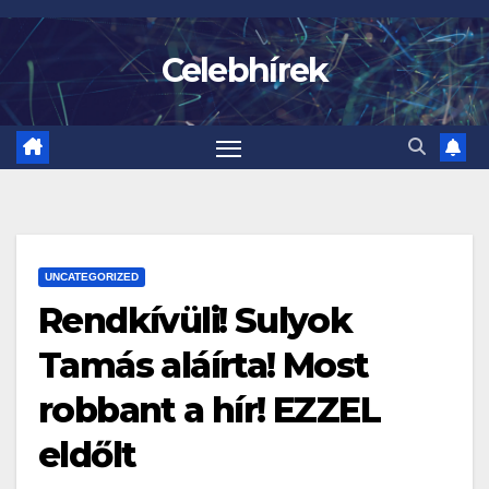
Skip
to
Celebhírek
content
UNCATEGORIZED
Rendkívüli! Sulyok
Tamás aláírta! Most
robbant a hír! EZZEL
eldőlt