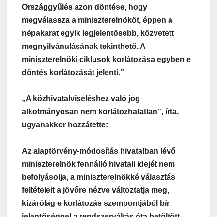
Országgyűlés azon döntése, hogy
megválassza a miniszterelnököt, éppen a
népakarat egyik legjelentősebb, közvetett
megnyilvánulásának tekinthető. A
miniszterelnöki ciklusok korlátozása egyben e
döntés korlátozását jelenti.”
„A közhivatalviseléshez való jog
alkotmányosan nem korlátozhatatlan”, írta,
ugyanakkor hozzátette:
Az alaptörvény-módosítás hivatalban lévő
miniszterelnök fennálló hivatali idejét nem
befolyásolja, a miniszterelnökké választás
feltételeit a jövőre nézve változtatja meg,
kizárólag e korlátozás szempontjából bír
jelentőséggel a rendszerváltás óta betöltött