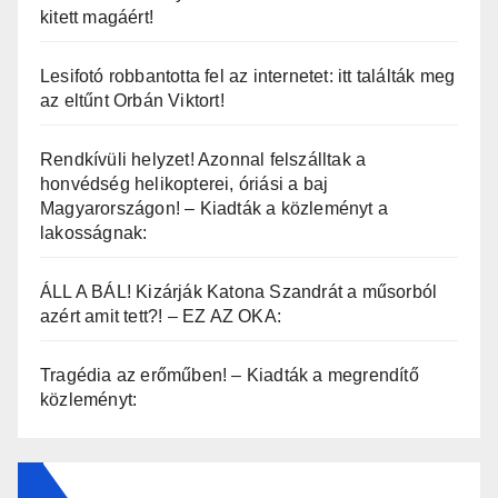
kitett magáért!
Lesifotó robbantotta fel az internetet: itt találták meg
az eltűnt Orbán Viktort!
Rendkívüli helyzet! Azonnal felszálltak a
honvédség helikopterei, óriási a baj
Magyarországon! – Kiadták a közleményt a
lakosságnak:
ÁLL A BÁL! Kizárják Katona Szandrát a műsorból
azért amit tett?! – EZ AZ OKA:
Tragédia az erőműben! – Kiadták a megrendítő
közleményt: