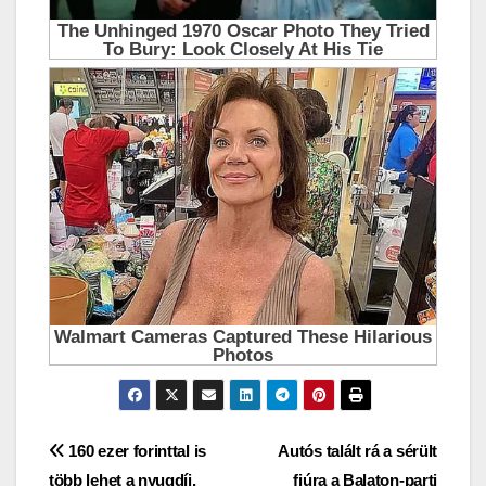
Bejegyzés
160 ezer forinttal is
Autós talált rá a sérült
több lehet a nyugdíj,
fiúra a Balaton-parti