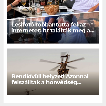
Lesifotó robbantotta fel az
internetet: itt találták meg az
eltűnt Orbán Viktort!
Rendkívüli helyzet! Azonnal
felszálltak a honvédség
helikopterei, óriási a baj
Magyarországon! – Kiadták a
közleményt a lakosságnak: