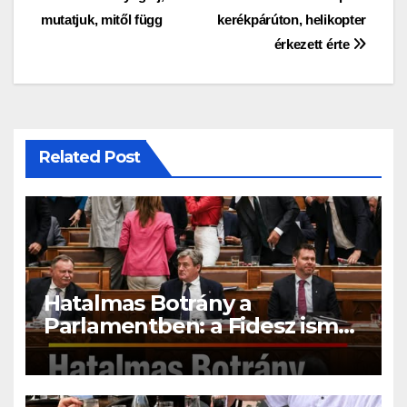
navigáció
mutatjuk, mitől függ
kerékpárúton, helikopter
érkezett érte
Related Post
Hatalmas Botrány a
Parlamentben: a Fidesz ismét
kitett magáért!