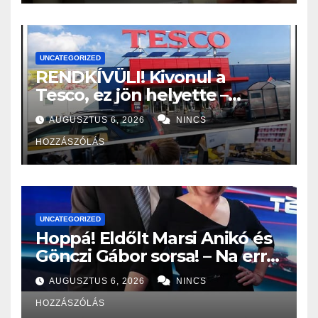
UNCATEGORIZED
RENDKÍVÜLI! Kivonul a
Tesco, ez jön helyette –
Hatalmas a felháborodás az
AUGUSZTUS 6, 2026
NINCS
országban:
HOZZÁSZÓLÁS
UNCATEGORIZED
Hoppá! Eldőlt Marsi Anikó és
Gönczi Gábor sorsa! – Na erre
senki, de tényleg senki nem
AUGUSZTUS 6, 2026
NINCS
volt felkészülve: – EZ vár
HOZZÁSZÓLÁS
rájuk: