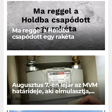
Ma reggel a Holdba
csapódott egy rakéta
Augusztus 7.-én lejár az MVM
határideje, aki elmulasztja,
nagy bajba kerülhet!