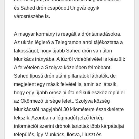
és Sahed drón csapódott Ungvár egyik
városrészébe is.
A magyar kormány is reagált a dróntámadásokra.
Az ukrán légierő a Telegramon arról tájékoztatta a
lakosságot, hogy újabb Sahed drón van úton
Munkács irányába. A tűzről videófelvétel is készült:
A felvételen a Szolyva közelében felrobbant
Sahed típusú drón utáni pillanatok láthatók, de
megjelent egy másik felvétel is, amin az látszik,
hogy egy újabb orosz pilóta nélküli eszköz repül el
az Ökörmező térsége felett. Szolyva község
Munkácstól nagyjából 30 kilométerre északkeletre
fekszik. Azonban a légiriadót jelző térkép
információi szerint drónok tartottak több kárpátaljai
település, így Munkács, Ilosva, Huszt és