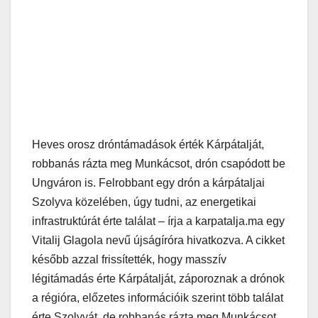
Heves orosz dróntámadások érték Kárpátalját,
robbanás rázta meg Munkácsot, drón csapódott be
Ungváron is. Felrobbant egy drón a kárpátaljai
Szolyva közelében, úgy tudni, az energetikai
infrastruktúrát érte találat – írja a karpatalja.ma egy
Vitalij Glagola nevű újságíróra hivatkozva. A cikket
később azzal frissítették, hogy masszív
légitámadás érte Kárpátalját, záporoznak a drónok
a régióra, előzetes információik szerint több találat
érte Szolyvát, de robbanás rázta meg Munkácsot