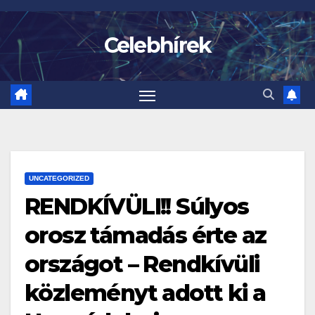
Skip
to
Celebhírek
content
UNCATEGORIZED
RENDKÍVÜLI!! Súlyos
orosz támadás érte az
országot – Rendkívüli
közleményt adott ki a