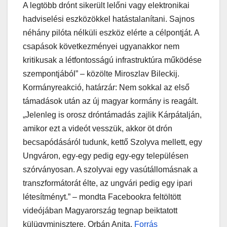
A legtöbb drónt sikerült lelőni vagy elektronikai
hadviselési eszközökkel hatástalanítani. Sajnos
néhány pilóta nélküli eszköz elérte a célpontját. A
csapások következményei ugyanakkor nem
kritikusak a létfontosságú infrastruktúra működése
szempontjából” – közölte Miroszlav Bileckij.
Kormányreakció, határzár: Nem sokkal az első
támadások után az új magyar kormány is reagált.
„Jelenleg is orosz dróntámadás zajlik Kárpátalján,
amikor ezt a videót vesszük, akkor öt drón
becsapódásáról tudunk, kettő Szolyva mellett, egy
Ungváron, egy-egy pedig egy-egy településen
szórványosan. A szolyvai egy vasútállomásnak a
transzformátorát élte, az ungvári pedig egy ipari
létesítményt.” – mondta Facebookra feltöltött
videójában Magyarország tegnap beiktatott
külügyminisztere, Orbán Anita.
Forrás