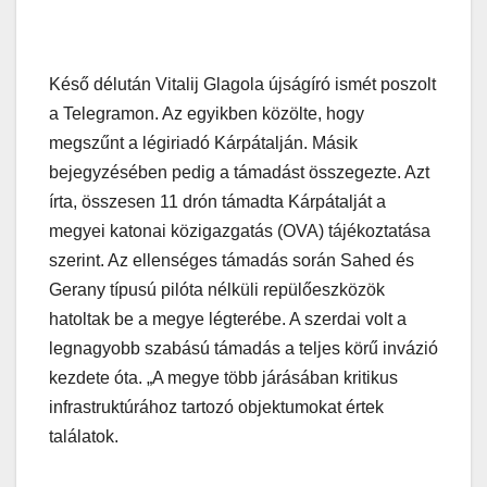
Késő délután Vitalij Glagola újságíró ismét poszolt
a Telegramon. Az egyikben közölte, hogy
megszűnt a légiriadó Kárpátalján. Másik
bejegyzésében pedig a támadást összegezte. Azt
írta, összesen 11 drón támadta Kárpátalját a
megyei katonai közigazgatás (OVA) tájékoztatása
szerint. Az ellenséges támadás során Sahed és
Gerany típusú pilóta nélküli repülőeszközök
hatoltak be a megye légterébe. A szerdai volt a
legnagyobb szabású támadás a teljes körű invázió
kezdete óta. „A megye több járásában kritikus
infrastruktúrához tartozó objektumokat értek
találatok.