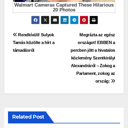
Bejegyzés
Rendkívüli! Sulyok
Megrázta az egész
Tamás közölte a hírt a
országot! EBBEN a
navigáció
támadásról
percben jött a hivatalos
közlemény Szentkirályi
Alexandráról – Zokog a
Parlament, zokog az
ország:
Related Post