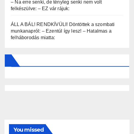
– Na erre senki, de tényleg senki nem volt
felkészülve: – EZ vár rájuk:
ÁLL A BÁL! RENDKÍVÜLI! Döntöttek a szombati
munkanapról: – Ezentúl így lesz! – Hatalmas a
felháborodás miatta:
You missed