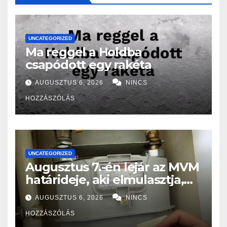
UNCATEGORIZED
Ma reggel a Holdba
csapódott egy rakéta
AUGUSZTUS 6, 2026
NINCS
HOZZÁSZÓLÁS
UNCATEGORIZED
Augusztus 7.-én lejár az MVM
határideje, aki elmulasztja,
nagy bajba kerülhet!
AUGUSZTUS 6, 2026
NINCS
HOZZÁSZÓLÁS