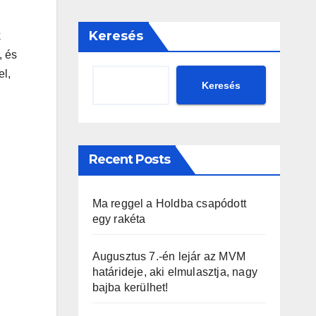
Keresés
k
, és
el,
Keresés
Recent Posts
Ma reggel a Holdba csapódott
egy rakéta
Augusztus 7.-én lejár az MVM
határideje, aki elmulasztja, nagy
bajba kerülhet!