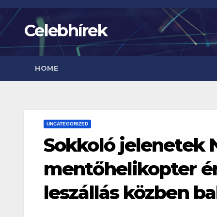
Skip
to
Celebhírek
content
HOME
UNCATEGORIZED
Sokkoló jelenetek 
mentőhelikopter é
leszállás közben ba