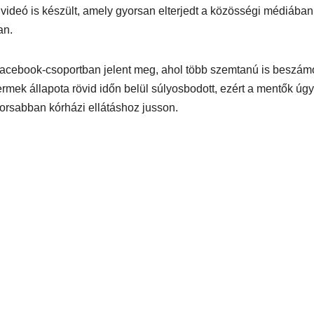
l videó is készült, amely gyorsan elterjedt a közösségi médiában
an.
ű Facebook-csoportban jelent meg, ahol több szemtanú is beszámo
rmek állapota rövid időn belül súlyosbodott, ezért a mentők úgy
yorsabban kórházi ellátáshoz jusson.