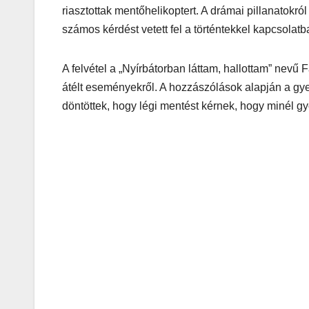
riasztottak mentőhelikoptert. A drámai pillanatokró
számos kérdést vetett fel a történtekkel kapcsolatb
A felvétel a „Nyírbátorban láttam, hallottam” nev
átélt eseményekről. A hozzászólások alapján a gye
döntöttek, hogy légi mentést kérnek, hogy minél g