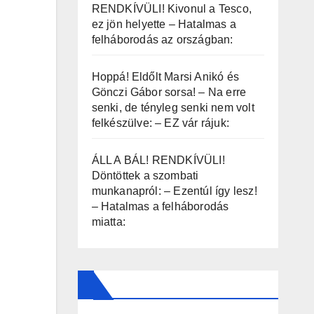
RENDKÍVÜLI! Kivonul a Tesco,
ez jön helyette – Hatalmas a
felháborodás az országban:
Hoppá! Eldőlt Marsi Anikó és
Gönczi Gábor sorsa! – Na erre
senki, de tényleg senki nem volt
felkészülve: – EZ vár rájuk:
ÁLL A BÁL! RENDKÍVÜLI!
Döntöttek a szombati
munkanapról: – Ezentúl így lesz!
– Hatalmas a felháborodás
miatta: