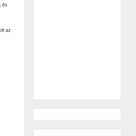
, és
lt az