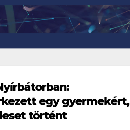
Nyírbátorban:
rkezett egy gyermekért,
leset történt