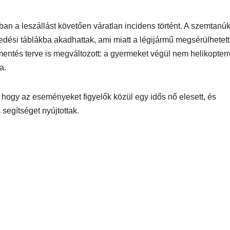
an a leszállást követően váratlan incidens történt. A szemtanú
kedési táblákba akadhattak, ami miatt a légijármű megsérülhetett
a mentés terve is megváltozott: a gyermeket végül nem helikopterr
a.
 hogy az eseményeket figyelők közül egy idős nő elesett, és
 segítséget nyújtottak.