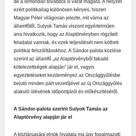
de a lemondás továbbra is várat magára. A helyzet
ezért politikailag különösen kényes, hiszen
Magyar Péter világosan jelezte, mit várna az
államfőtől, Sulyok Tamás viszont egyértelműen
arra hivatkozik, hogy az Alaptörvényben rögzített
feladatai vannak, és ezek teljesítését nem kötheti
politikai felszólításokhoz. A Sándor-palota közlése
szerint az államfő „az Alaptörvényből fakadó
kötelezettségek alapján” jár el, vagyis
egyeztetéseket kezdeményez az Országgyűlésbe
bejutó minden párt vezetőjével az új Országgyűlés
alakuló ülésének időpontjáról és előkészítéséről.
A Sándor-palota szerint Sulyok Tamás az
Alaptörvény alapján jár el
A köztársasági elnök hivatala ma úgy fogalmazott: