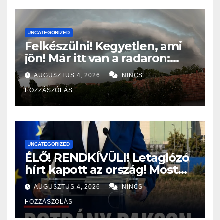
UNCATEGORIZED
Felkészülni! Kegyetlen, ami
jön! Már itt van a radaron:
Viharos széllel és jégesővel
AUGUSZTUS 4, 2026
NINCS
szakad rá a pokol ERRE az 5
HOZZÁSZÓLÁS
vármegyére:
UNCATEGORIZED
ÉLŐ! RENDKÍVÜLI! Letaglózó
hírt kapott az ország! Most
jött a bejelentés a paksi
AUGUSZTUS 4, 2026
NINCS
atomerőműről! – ERRE sajnos
HOZZÁSZÓLÁS
senki nem volt felkészülve: