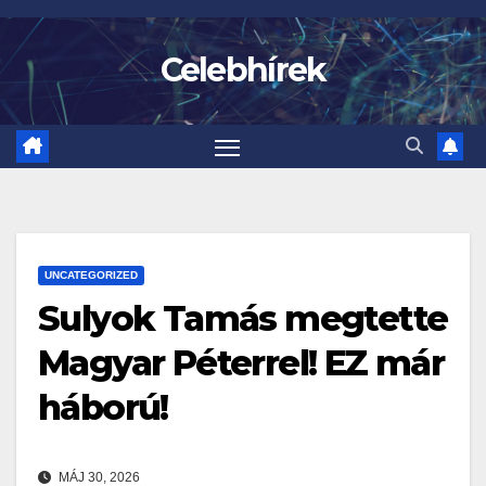
Skip
to
Celebhírek
content
UNCATEGORIZED
Sulyok Tamás megtette
Magyar Péterrel! EZ már
háború!
MÁJ 30, 2026