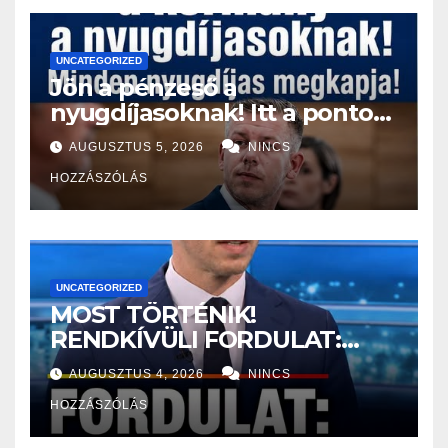
UNCATEGORIZED
Jön a pénzeső a
nyugdíjasoknak! Itt a pontos
összeg és a kormány
AUGUSZTUS 5, 2026
NINCS
döntése!
HOZZÁSZÓLÁS
UNCATEGORIZED
MOST TÖRTÉNIK!
RENDKÍVÜLI FORDULAT:
Magyar Péter nagyon jó hírt
AUGUSZTUS 4, 2026
NINCS
jelentett be! – ERRE várt az
HOZZÁSZÓLÁS
egész ország: