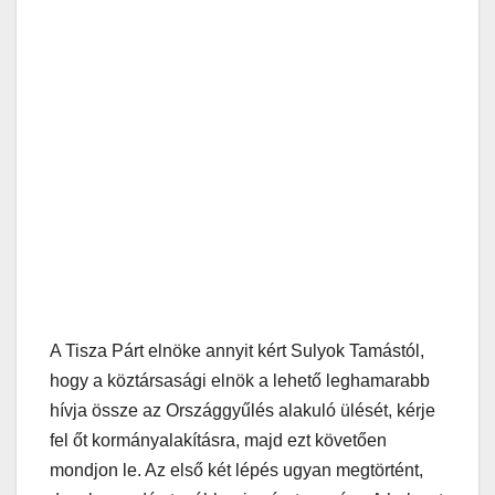
A Tisza Párt elnöke annyit kért Sulyok Tamástól,
hogy a köztársasági elnök a lehető leghamarabb
hívja össze az Országgyűlés alakuló ülését, kérje
fel őt kormányalakításra, majd ezt követően
mondjon le. Az első két lépés ugyan megtörtént,