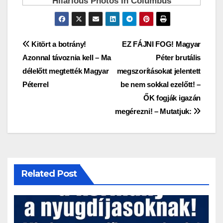
Bejegyzés
Kitört a botrány!
EZ FÁJNI FOG! Magyar
Azonnal távoznia kell – Ma
Péter brutális
navigáció
délelőtt megtették Magyar
megszorításokat jelentett
Péterrel
be nem sokkal ezelőtt! –
ŐK fogják igazán
megérezni! – Mutatjuk:
Related Post