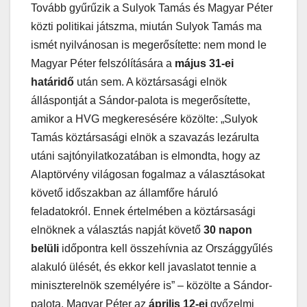
Tovább gyűrűzik a Sulyok Tamás és Magyar Péter
közti politikai játszma, miután Sulyok Tamás ma
ismét nyilvánosan is megerősítette: nem mond le
Magyar Péter felszólítására a
május 31-ei
határidő
után sem. A köztársasági elnök
álláspontját a Sándor-palota is megerősítette,
amikor a HVG megkeresésére közölte: „Sulyok
Tamás köztársasági elnök a szavazás lezárulta
utáni sajtónyilatkozatában is elmondta, hogy az
Alaptörvény világosan fogalmaz a választásokat
követő időszakban az államfőre háruló
feladatokról. Ennek értelmében a köztársasági
elnöknek a választás napját követő
30 napon
belüli
időpontra kell összehívnia az Országgyűlés
alakuló ülését, és ekkor kell javaslatot tennie a
miniszterelnök személyére is” – közölte a Sándor-
palota. Magyar Péter az
április 12-ei
győzelmi