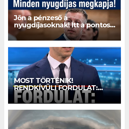
Jön a pénzeső a
nyugdíjasoknak! Itt a pontos
összeg és a kormány döntése!
MOST TÖRTÉNIK!
RENDKÍVÜLI FORDULAT:
Magyar Péter nagyon jó hírt
jelentett be! – ERRE várt az
egész ország: