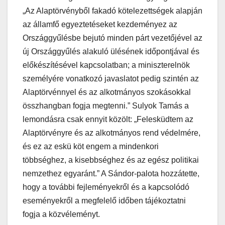
„Az Alaptörvényből fakadó kötelezettségek alapján
az államfő egyeztetéseket kezdeményez az
Országgyűlésbe bejutó minden párt vezetőjével az
új Országgyűlés alakuló ülésének időpontjával és
előkészítésével kapcsolatban; a miniszterelnök
személyére vonatkozó javaslatot pedig szintén az
Alaptörvénnyel és az alkotmányos szokásokkal
összhangban fogja megtenni.” Sulyok Tamás a
lemondásra csak ennyit közölt: „Felesküdtem az
Alaptörvényre és az alkotmányos rend védelmére,
és ez az eskü köt engem a mindenkori
többséghez, a kisebbséghez és az egész politikai
nemzethez egyaránt.” A Sándor-palota hozzátette,
hogy a további fejleményekről és a kapcsolódó
eseményekről a megfelelő időben tájékoztatni
fogja a közvéleményt.