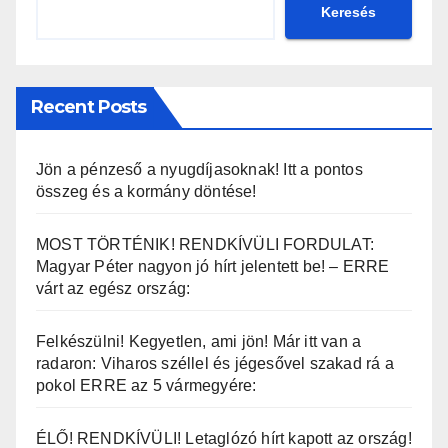
Keresés
Recent Posts
Jön a pénzeső a nyugdíjasoknak! Itt a pontos
összeg és a kormány döntése!
MOST TÖRTÉNIK! RENDKÍVÜLI FORDULAT:
Magyar Péter nagyon jó hírt jelentett be! – ERRE
várt az egész ország:
Felkészülni! Kegyetlen, ami jön! Már itt van a
radaron: Viharos széllel és jégesővel szakad rá a
pokol ERRE az 5 vármegyére:
ÉLŐ! RENDKÍVÜLI! Letaglózó hírt kapott az ország!