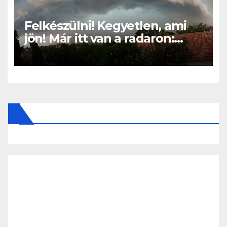
Felkészülni! Kegyetlen, ami
jön! Már itt van a radaron:
Viharos széllel és jégesővel
szakad rá a pokol ERRE az 5
vármegyére: