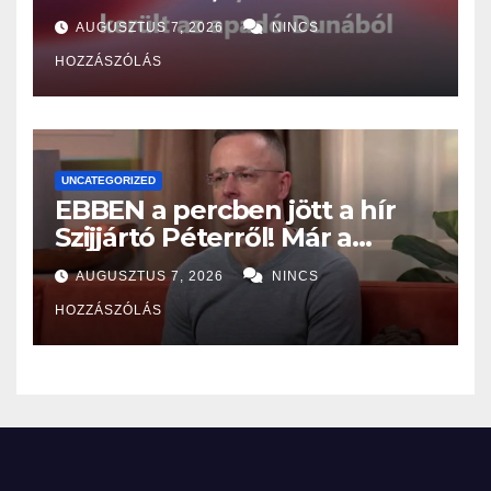
került az apadó Dunából
AUGUSZTUS 7, 2026
NINCS
HOZZÁSZÓLÁS
UNCATEGORIZED
EBBEN a percben jött a hír
Szijjártó Péterről! Már a
Budapesti Rendőr-
AUGUSZTUS 7, 2026
NINCS
főkapitányságon az ügye,
HOZZÁSZÓLÁS
miután…