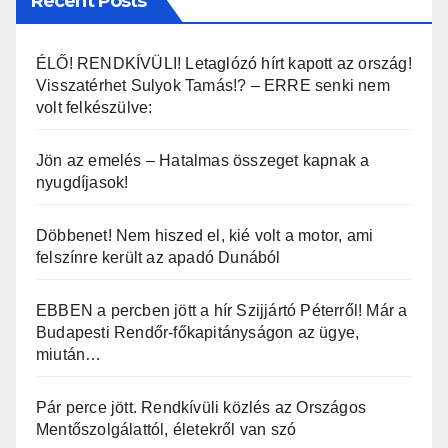
Recent Posts
ÉLŐ! RENDKÍVÜLI! Letaglózó hírt kapott az ország!
Visszatérhet Sulyok Tamás!? – ERRE senki nem
volt felkészülve:
Jön az emelés – Hatalmas összeget kapnak a
nyugdíjasok!
Döbbenet! Nem hiszed el, kié volt a motor, ami
felszínre került az apadó Dunából
EBBEN a percben jött a hír Szijjártó Péterről! Már a
Budapesti Rendőr-főkapitányságon az ügye,
miután…
Pár perce jött. Rendkívüli közlés az Országos
Mentőszolgálattól, életekről van szó