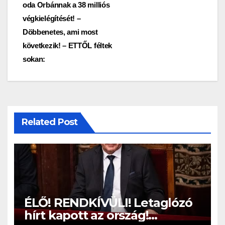
oda Orbánnak a 38 milliós
végkielégítését! –
Döbbenetes, ami most
következik! – ETTŐL féltek
sokan:
Related Post
ÉLŐ! RENDKÍVÜLI! Letaglózó
hírt kapott az ország!