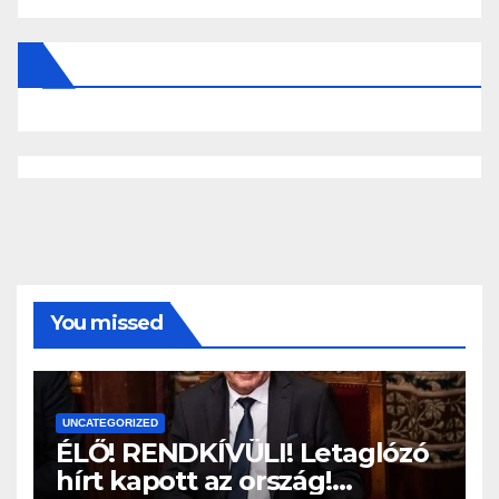
You missed
UNCATEGORIZED
ÉLŐ! RENDKÍVÜLI! Letaglózó
hírt kapott az ország!