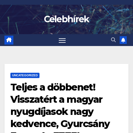
Skip
to
Celebhírek
content
UNCATEGORIZED
Teljes a döbbenet!
Visszatért a magyar
nyugdíjasok nagy
kedvence, Gyurcsány