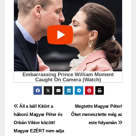
Bejegyzés
Áll a bál! Kitört a
Megtette Magyar Péter!
háború Magyar Péter és
Őket menesztette még az
navigáció
Orbán Viktor között!
este folyamán
Magyar EZÉRT nem adja