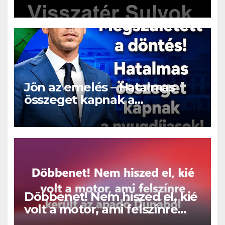
Visszatérhet Sulyok Tamás!? –
ERRE senki nem volt
felkészülve:
Jön az emelés – Hatalmas
összeget kapnak a
nyugdíjasok!
Döbbenet! Nem hiszed el, kié
volt a motor, ami felszínre
került az apadó Dunából