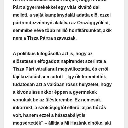
Párt a gyermekekkel egy vitát kiváltó dal
mellett, a saját kampánydalát adatta elő, ezzel
pártrendezvénnyé alakítva az Országgyűlést,
semmibe véve több millió honfitársunkat, akik
nem a Tisza Pártra szavaztak.
A politikus kifogásolta azt is, hogy az
előzetesen elfogadott napirendet szerinte a
Tisza Párt váratlanul megváltoztatta, és erről
tájékoztatást sem adott. „Így ők teremtették
tudatosan azt a valóban rossz helyzetet, hogy
a kivonulásunkkor éppen a gyermekek
vonultak be az ülésterembe. Ez nemcsak
inkorrekt, a szokásjogtól eltérő, aljas húzás
volt, hanem ezzel a házszabályt is
megsértették” – állítja a Mi Hazánk elnöke, aki