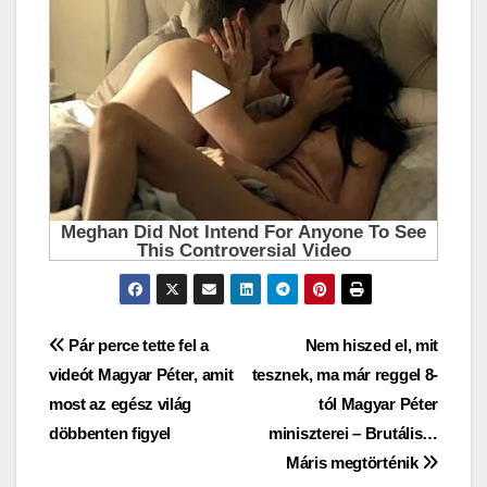
Bejegyzés
Pár perce tette fel a
Nem hiszed el, mit
videót Magyar Péter, amit
tesznek, ma már reggel 8-
navigáció
most az egész világ
tól Magyar Péter
döbbenten figyel
miniszterei – Brutális…
Máris megtörténik