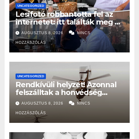
UNCATEGORIZED
Lesifotó robbantotta fel az
internetet: itt találták meg az
eltűnt Orbán Viktort!
AUGUSZTUS 8, 2026
NINCS
HOZZÁSZÓLÁS
UNCATEGORIZED
Rendkívüli helyzet! Azonnal
felszálltak a honvédség
helikopterei, óriási a baj
AUGUSZTUS 8, 2026
NINCS
Magyarországon! – Kiadták a
HOZZÁSZÓLÁS
közleményt a lakosságnak: