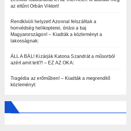
az eltűnt Orbán Viktort!
Rendkívüli helyzet! Azonnal felszálltak a
honvédség helikopterei, óriási a baj
Magyarországon! – Kiadták a közleményt a
lakosságnak:
ÁLL A BÁL! Kizárják Katona Szandrát a műsorból
azért amit tett?! – EZ AZ OKA:
Tragédia az erőműben! – Kiadták a megrendítő
közleményt: