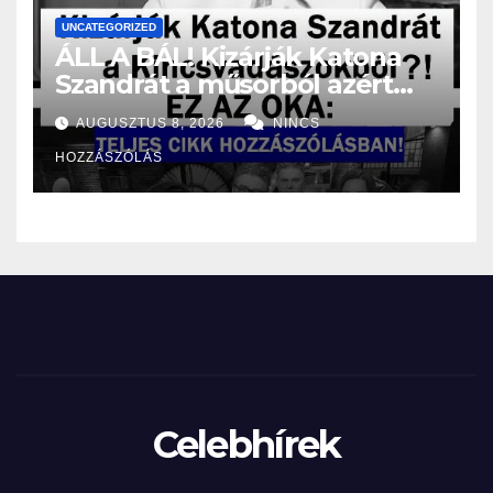
UNCATEGORIZED
ÁLL A BÁL! Kizárják Katona
Szandrát a műsorból azért
amit tett?! – EZ AZ OKA:
AUGUSZTUS 8, 2026
NINCS
HOZZÁSZÓLÁS
Celebhírek