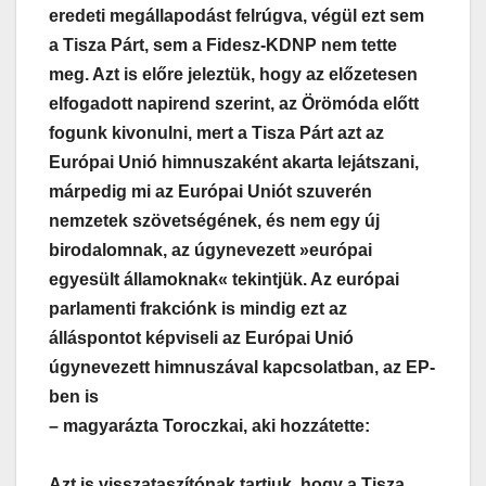
eredeti megállapodást felrúgva, végül ezt sem
a Tisza Párt, sem a Fidesz-KDNP nem tette
meg. Azt is előre jeleztük, hogy az előzetesen
elfogadott napirend szerint, az Örömóda előtt
fogunk kivonulni, mert a Tisza Párt azt az
Európai Unió himnuszaként akarta lejátszani,
márpedig mi az Európai Uniót szuverén
nemzetek szövetségének, és nem egy új
birodalomnak, az úgynevezett »európai
egyesült államoknak« tekintjük. Az európai
parlamenti frakciónk is mindig ezt az
álláspontot képviseli az Európai Unió
úgynevezett himnuszával kapcsolatban, az EP-
ben is
– magyarázta Toroczkai, aki hozzátette:
Azt is visszataszítónak tartjuk, hogy a Tisza