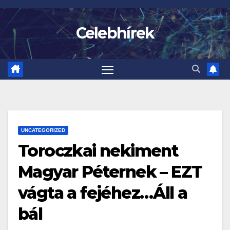
Skip
to
Celebhírek
content
UNCATEGORIZED
Toroczkai nekiment
Magyar Péternek – EZT
vágta a fejéhez…Áll a
bál