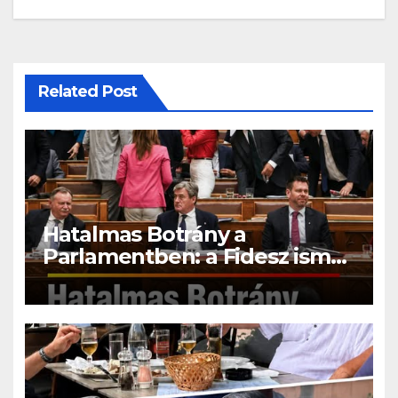
Related Post
Hatalmas Botrány a
Parlamentben: a Fidesz ismét
kitett magáért!