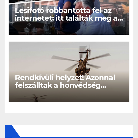
Lesifotó robbantotta fel az
internetet: itt találták meg az
eltűnt Orbán Viktort!
Rendkívüli helyzet! Azonnal
felszálltak a honvédség
helikopterei, óriási a baj
Magyarországon! – Kiadták a
közleményt a lakosságnak: