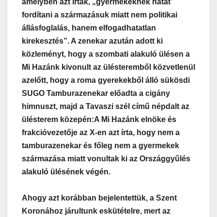
amelyben azt írták, „gyermekeknek hátat
fordítani a származásuk miatt nem politikai
állásfoglalás, hanem elfogadhatatlan
kirekesztés”. A zenekar azután adott ki
közleményt, hogy a szombati alakuló ülésen a
Mi Hazánk kivonult az ülésteremből közvetlenül
azelőtt, hogy a roma gyerekekből álló sükösdi
SUGO Tamburazenekar előadta a cigány
himnuszt, majd a Tavaszi szél című népdalt az
ülésterem közepén:
A Mi Hazánk elnöke és
frakcióvezetője az X-en azt írta, hogy nem a
tamburazenekar és főleg nem a gyermekek
származása miatt vonultak ki az Országgyűlés
alakuló ülésének végén.
Ahogy azt korábban bejelentettük, a Szent
Koronához járultunk eskütételre, mert az