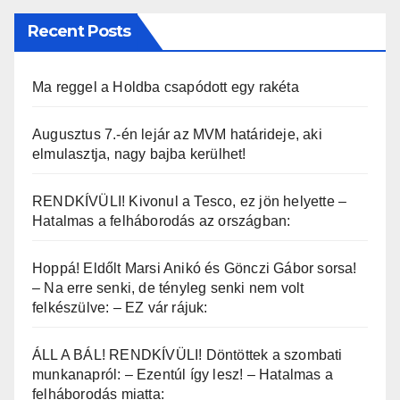
Recent Posts
Ma reggel a Holdba csapódott egy rakéta
Augusztus 7.-én lejár az MVM határideje, aki
elmulasztja, nagy bajba kerülhet!
RENDKÍVÜLI! Kivonul a Tesco, ez jön helyette –
Hatalmas a felháborodás az országban:
Hoppá! Eldőlt Marsi Anikó és Gönczi Gábor sorsa!
– Na erre senki, de tényleg senki nem volt
felkészülve: – EZ vár rájuk:
ÁLL A BÁL! RENDKÍVÜLI! Döntöttek a szombati
munkanapról: – Ezentúl így lesz! – Hatalmas a
felháborodás miatta: