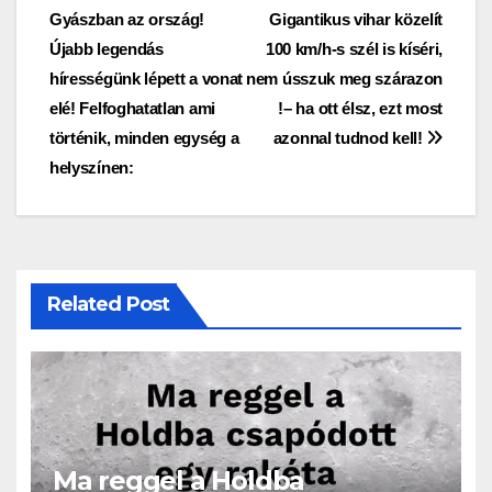
Gyászban az ország!
Gigantikus vihar közelít
navigáció
Újabb legendás
100 km/h-s szél is kíséri,
hírességünk lépett a vonat
nem ússzuk meg szárazon
elé! Felfoghatatlan ami
!– ha ott élsz, ezt most
történik, minden egység a
azonnal tudnod kell!
helyszínen:
Related Post
Ma reggel a Holdba