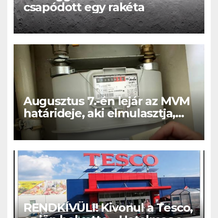
csapódott egy rakéta
Augusztus 7.-én lejár az MVM
határideje, aki elmulasztja,
nagy bajba kerülhet!
RENDKÍVÜLI! Kivonul a Tesco,