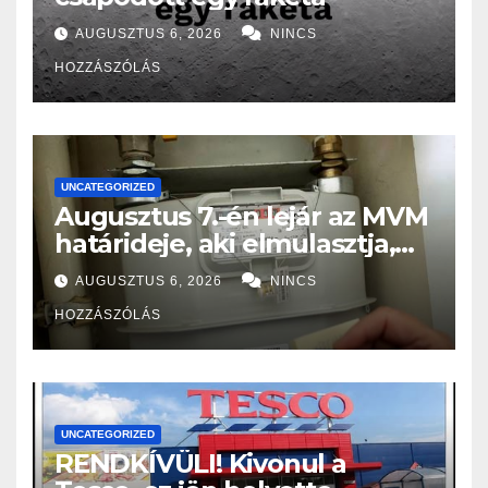
AUGUSZTUS 6, 2026
NINCS
HOZZÁSZÓLÁS
UNCATEGORIZED
Augusztus 7.-én lejár az MVM
határideje, aki elmulasztja,
nagy bajba kerülhet!
AUGUSZTUS 6, 2026
NINCS
HOZZÁSZÓLÁS
UNCATEGORIZED
RENDKÍVÜLI! Kivonul a