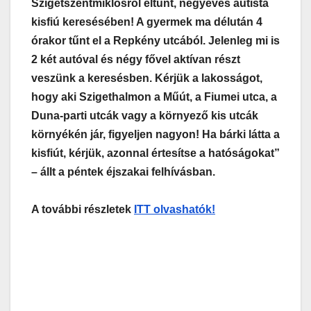
Szigetszentmiklósról eltűnt, négyéves autista
kisfiú keresésében! A gyermek ma délután 4
órakor tűnt el a Repkény utcából. Jelenleg mi is
2 két autóval és négy fővel aktívan részt
veszünk a keresésben. Kérjük a lakosságot,
hogy aki Szigethalmon a Műút, a Fiumei utca, a
Duna-parti utcák vagy a környező kis utcák
környékén jár, figyeljen nagyon! Ha bárki látta a
kisfiút, kérjük, azonnal értesítse a hatóságokat”
– állt a péntek éjszakai felhívásban.
A további részletek
ITT olvashatók!