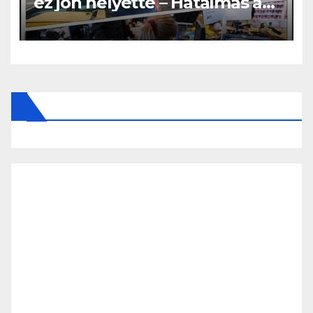
ez jön helyette – Hatalmas a
felháborodás az országban: