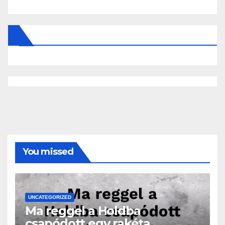
You missed
UNCATEGORIZED
Ma reggel a Holdba
csapódott egy rakéta