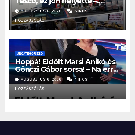
Tesco, ez jön helyette –
Hatalmas a felháborodás az
AUGUSZTUS 6, 2026
NINCS
országban:
HOZZÁSZÓLÁS
UNCATEGORIZED
Hoppá! Eldőlt Marsi Anikó és
Gönczi Gábor sorsa! – Na erre
senki, de tényleg senki nem
AUGUSZTUS 6, 2026
NINCS
volt felkészülve: – EZ vár
HOZZÁSZÓLÁS
rájuk: