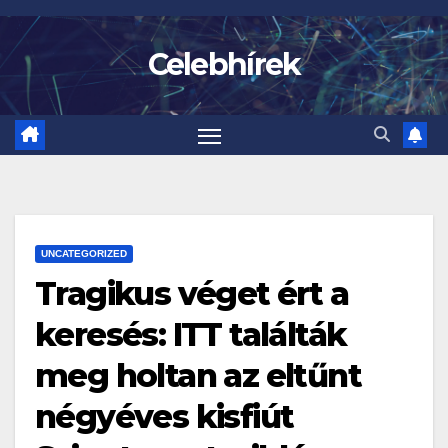
Skip
to
Celebhírek
content
UNCATEGORIZED
Tragikus véget ért a
keresés: ITT találták
meg holtan az eltűnt
négyéves kisfiút