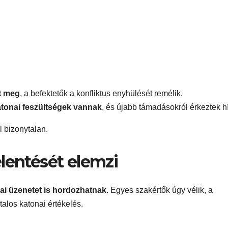
t meg
, a befektetők a konfliktus enyhülését remélik.
atonai feszültségek vannak
, és újabb támadásokról érkeztek hí
l bizonytalan.
lentését elemzi
giai üzenetet is hordozhatnak
. Egyes szakértők úgy vélik, a
talos katonai értékelés.