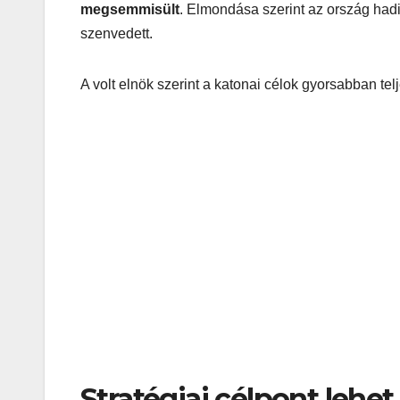
megsemmisült
. Elmondása szerint az ország had
szenvedett.
A volt elnök szerint a katonai célok gyorsabban tel
Stratégiai célpont lehe