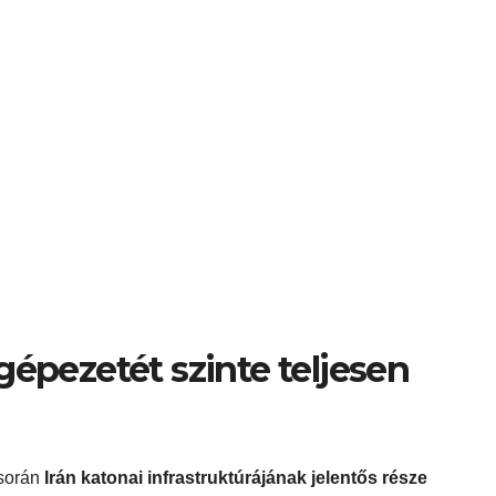
gépezetét szinte teljesen
 során
Irán katonai infrastruktúrájának jelentős része