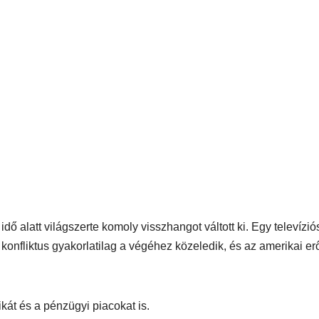
idő alatt világszerte komoly visszhangot váltott ki. Egy televízió
i konfliktus gyakorlatilag a végéhez közeledik, és az amerikai er
ikát és a pénzügyi piacokat is.