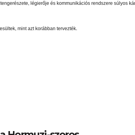
itengerészete, légierője és kommunikációs rendszere súlyos ká
jesültek, mint azt korábban tervezték.
t a Hormuzi-szoros