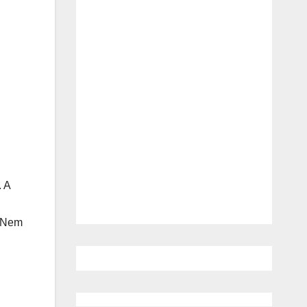
. A
 „Nem