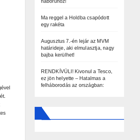
háborúhoz!
Ma reggel a Holdba csapódott
egy rakéta
Augusztus 7.-én lejár az MVM
határideje, aki elmulasztja, nagy
bajba kerülhet!
RENDKÍVÜLI! Kivonul a Tesco,
ez jön helyette – Hatalmas a
felháborodás az országban:
gével
ét.
tes