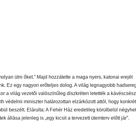
olyan ütni őket.” Majd hozzátette a maga nyers, katonai erejét
dunk. Ez egy nagyon erőteljes dolog. A világ legnagyobb hadsere
or a világ vezetői valószínűleg diszkréten letették a kávéscsész
védelmi miniszter határozottan elzárkózott attól, hogy konkrét
bül beszélt. Elárulta: A Fehér Ház eredetileg körülbelül négyhe
k állása jelenleg is „egy kicsit a tervezett ütemterv előtt jár”.