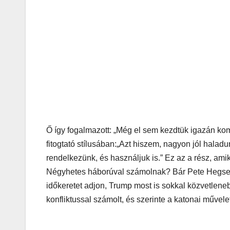
Ő így fogalmazott: „Még el sem kezdtük igazán kom
fitogtató stílusában:„Azt hiszem, nagyon jól hala
rendelkezünk, és használjuk is.” Ez az a rész, amik
Négyhetes háborúval számolnak? Bár Pete Hegseth 
időkeretet adjon, Trump most is sokkal közvetleneb
konfliktussal számolt, és szerinte a katonai művelete