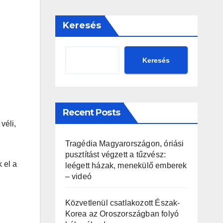
Keresés
Keresés
Recent Posts
véli,
Tragédia Magyarországon, óriási
pusztítást végzett a tűzvész:
 el a
leégett házak, menekülő emberek
– videó
Közvetlenül csatlakozott Észak-
Korea az Oroszországban folyó