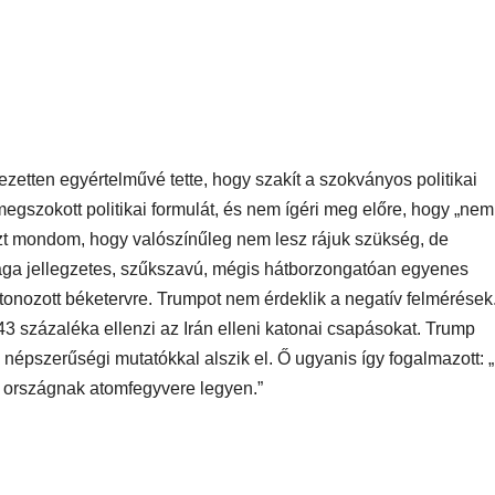
ezetten egyértelművé tette, hogy szakít a szokványos politikai
megszokott politikai formulát, és nem ígéri meg előre, hogy „nem
Azt mondom, hogy valószínűleg nem lesz rájuk szükség, de
aga jellegzetes, szűkszavú, mégis hátborzongatóan egyenes
etonozott béketervre. Trumpot nem érdeklik a negatív felmérések
 43 százaléka ellenzi az Irán elleni katonai csapásokat. Trump
népszerűségi mutatókkal alszik el. Ő ugyanis így fogalmazott:
tt országnak atomfegyvere legyen.”