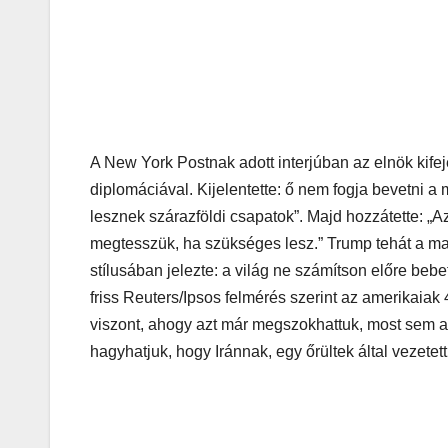
A New York Postnak adott interjúban az elnök kifej
diplomáciával. Kijelentette: ő nem fogja bevetni a 
lesznek szárazföldi csapatok”. Majd hozzátette: „
megtesszük, ha szükséges lesz.” Trump tehát a m
stílusában jelezte: a világ ne számítson előre beb
friss Reuters/Ipsos felmérés szerint az amerikaiak
viszont, ahogy azt már megszokhattuk, most sem a 
hagyhatjuk, hogy Iránnak, egy őrültek által vezete