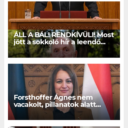
ÁLL A BÁL! RENDKÍVÜLI! Most
jött a sokkoló hír a leendő
köztársasági elnökről! –
Sajnos borul minden:
Forsthoffer Ágnes nem
vacakolt, pillanatok alatt
aláírta EZT a törvényt –
augusztusban már érkezik is
a pénz!