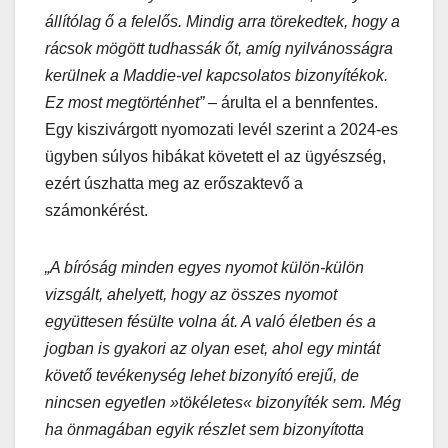
állítólag ő a felelős. Mindig arra törekedtek, hogy a
rácsok mögött tudhassák őt, amíg nyilvánosságra
kerülnek a Maddie-vel kapcsolatos bizonyítékok.
Ez most megtörténhet”
– árulta el a bennfentes.
Egy kiszivárgott nyomozati levél szerint a 2024-es
ügyben súlyos hibákat követett el az ügyészség,
ezért úszhatta meg az erőszaktevő a
számonkérést.
„A bíróság minden egyes nyomot külön-külön
vizsgált, ahelyett, hogy az összes nyomot
együttesen fésülte volna át. A való életben és a
jogban is gyakori az olyan eset, ahol egy mintát
követő tevékenység lehet bizonyító erejű, de
nincsen egyetlen »tökéletes« bizonyíték sem. Még
ha önmagában egyik részlet sem bizonyította