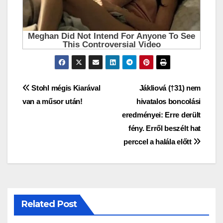
Bejegyzés
Stohl mégis Kiarával
Jákliová (†31) nem
van a műsor után!
hivatalos boncolási
navigáció
eredményei: Erre derült
fény. Erről beszélt hat
perccel a halála előtt
Related Post