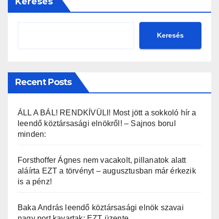
Keresés
Keresés
Recent Posts
ÁLL A BÁL! RENDKÍVÜLI! Most jött a sokkoló hír a
leendő köztársasági elnökről! – Sajnos borul
minden:
Forsthoffer Ágnes nem vacakolt, pillanatok alatt
aláírta EZT a törvényt – augusztusban már érkezik
is a pénz!
Baka András leendő köztársasági elnök szavai
nagy port kavartak: EZT üzente