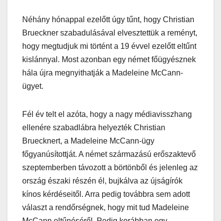
Néhány hónappal ezelőtt úgy tűnt, hogy Christian
Brueckner szabadulásával elvesztettük a reményt,
hogy megtudjuk mi történt a 19 évvel ezelőtt eltűnt
kislánnyal. Most azonban egy német főügyésznek
hála újra megnyithatják a Madeleine McCann-
ügyet.
Fél év telt el azóta, hogy a nagy médiavisszhang
ellenére szabadlábra helyezték Christian
Bruecknert, a Madeleine McCann-ügy
főgyanúsítottját. A német származású erőszaktevő
szeptemberben távozott a börtönből és jelenleg az
ország északi részén él, bujkálva az újságírók
kínos kérdéseitől. Arra pedig továbbra sem adott
választ a rendőrségnek, hogy mit tud Madeleine
McCann eltűnéséről. Pedig korábban egy