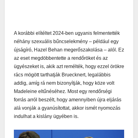
A korábbi elítéltet 2024-ben ugyanis felmentették
néhány szexuális bűncselekmény – például egy
újságíró, Hazel Behan megerőszakolása – alól. Ez
az eset megdöbbentette a rendőröket és az
ügyészeket is, akik azt remélték, hogy ezzel örökre
rács mögött tarthatják Bruecknert, legalábbis
addig, amíg rá nem bizonyítják, hogy köze volt
Madeleine eltűnéséhez. Most egy rendőrségi
forrás arról beszélt, hogy amennyiben újra eljárás
alá vonják a gyanúsítottat, akkor ismét nyomozás
indulhat a kislány ügyében is.