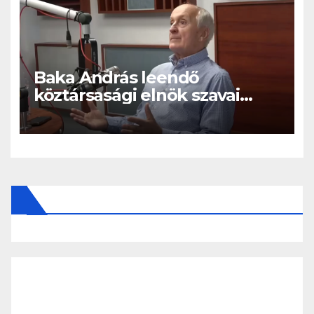
Baka András leendő
köztársasági elnök szavai
nagy port kavartak: EZT
üzente