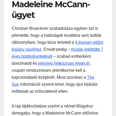
Madeleine McCann-
ügyet
Christian Brueckner szabadulása egyben azt is
jelentette, hogy a hatóságok továbbra sem tudták
rábizonyítani, hogy köze lehetett a
4 évesen eltűnt
kislány ügyéhez
. Emiatt pedig –
miután letöltötte 7
éves börtönbüntetését
– szabad emberként
távozhatott és
jelenleg hétköznapi életet él
,
csupán rendszeresen jelentkeznie kell a
kapcsolattartó tisztjénél. Most azonban a
The
Sun
információi szerint lehet, hogy újra eljárást
indítanak az erőszaktevő ellen.
A lap tájékoztatása szerint a német főügyész
támogatja, hogy a Madeleine McCann eltűnése