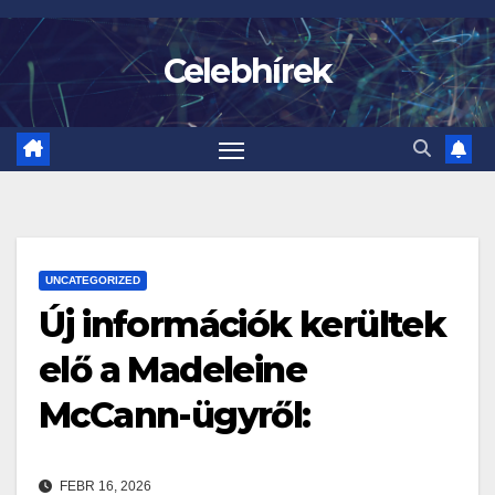
Skip
to
Celebhírek
content
UNCATEGORIZED
Új információk kerültek
elő a Madeleine
McCann-ügyről:
FEBR 16, 2026