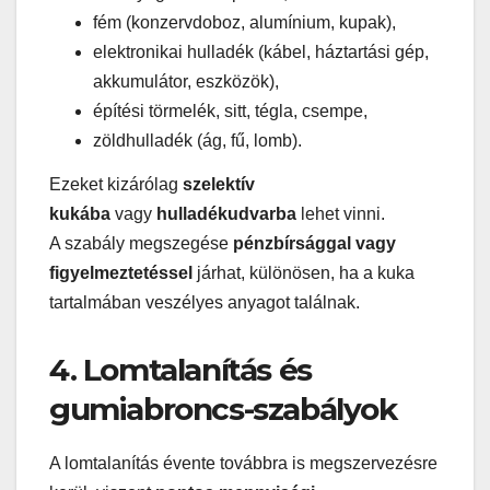
fém (konzervdoboz, alumínium, kupak),
elektronikai hulladék (kábel, háztartási gép,
akkumulátor, eszközök),
építési törmelék, sitt, tégla, csempe,
zöldhulladék (ág, fű, lomb).
Ezeket kizárólag
szelektív
kukába
vagy
hulladékudvarba
lehet vinni.
A szabály megszegése
pénzbírsággal vagy
figyelmeztetéssel
járhat, különösen, ha a kuka
tartalmában veszélyes anyagot találnak.
4. Lomtalanítás és
gumiabroncs-szabályok
A lomtalanítás évente továbbra is megszervezésre