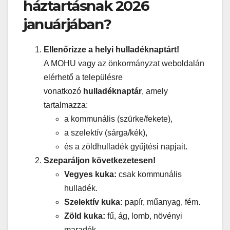
háztartásnak 2026
januárjában?
Ellenőrizze a helyi hulladéknaptárt!
A MOHU vagy az önkormányzat weboldalán
elérhető a településre
vonatkozó
hulladéknaptár
, amely
tartalmazza:
a kommunális (szürke/fekete),
a szelektív (sárga/kék),
és a zöldhulladék gyűjtési napjait.
Szeparáljon következetesen!
Vegyes kuka:
csak kommunális
hulladék.
Szelektív kuka:
papír, műanyag, fém.
Zöld kuka:
fű, ág, lomb, növényi
maradék.