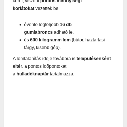
kerül, viszont
pontos mennyiségi
korlátokat
vezettek be:
évente legfeljebb
16 db
gumiabroncs
adható le,
és
600 kilogramm lom
(bútor, háztartási
tárgy, kisebb gép).
A lomtalanítás ideje továbbra is
településenként
eltér
, a pontos időpontokat
a
hulladéknaptár
tartalmazza.