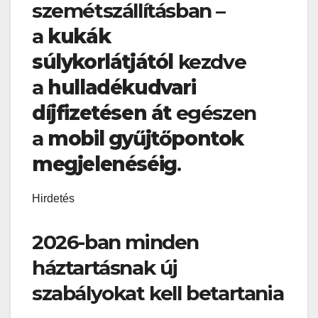
szemétszállításban –
a
kukák
súlykorlátjától
kezdve
a
hulladékudvari
díjfizetésen át
egészen
a
mobil gyűjtőpontok
megjelenéséig
.
Hirdetés
2026-ban minden
háztartásnak új
szabályokat kell betartania