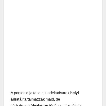
A pontos díjakat a hulladékudvarok
helyi
árlistái
tartalmazzák majd, de
várhatóan
súlyalapon
történik a fizetés (pl.