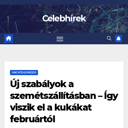
Skip
to
Celebhírek
content
UNCATEGORIZED
Új szabályok a
szemétszállításban – Így
viszik el a kukákat
februártól