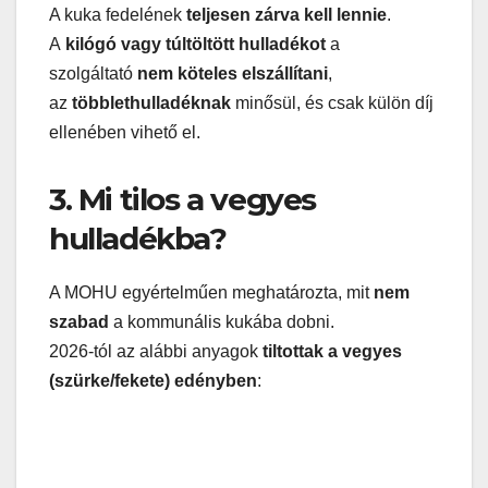
A kuka fedelének
teljesen zárva kell lennie
.
A
kilógó vagy túltöltött hulladékot
a
szolgáltató
nem köteles elszállítani
,
az
többlethulladéknak
minősül, és csak külön díj
ellenében vihető el.
3. Mi tilos a vegyes
hulladékba?
A MOHU egyértelműen meghatározta, mit
nem
szabad
a kommunális kukába dobni.
2026-tól az alábbi anyagok
tiltottak a vegyes
(szürke/fekete) edényben
: