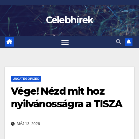
Skip
to
Celebhírek
content
UNCATEGORIZED
Vége! Nézd mit hoz
nyilvánosságra a TISZA
MÁJ 13, 2026