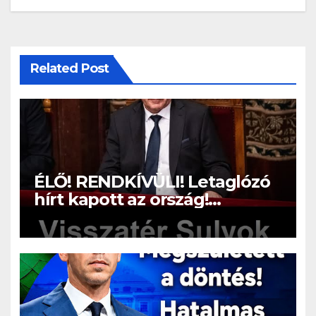
Related Post
ÉLŐ! RENDKÍVÜLI! Letaglózó
hírt kapott az ország!
Visszatérhet Sulyok Tamás!? –
ERRE senki nem volt
felkészülve: