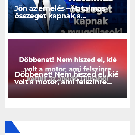
Jön az emelés – Hatalmas
összeget kapnak a
nyugdíjasok!
Döbbenet! Nem hiszed el, kié
volt a motor, ami felszínre
került az apadó Dunából