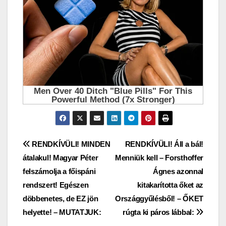
Bejegyzés
RENDKÍVÜLI! MINDEN
RENDKÍVÜLI! Áll a bál!
átalakul! Magyar Péter
Menniük kell – Forsthoffer
navigáció
felszámolja a főispáni
Ágnes azonnal
rendszert! Egészen
kitakarította őket az
döbbenetes, de EZ jön
Országgyűlésből! – ŐKET
helyette! – MUTATJUK:
rúgta ki páros lábbal: