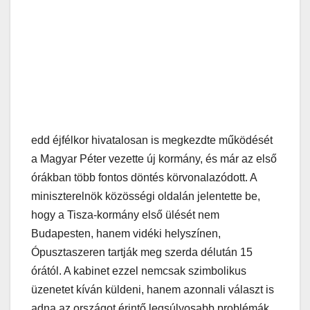
edd éjfélkor hivatalosan is megkezdte működését
a Magyar Péter vezette új kormány, és már az első
órákban több fontos döntés körvonalazódott. A
miniszterelnök közösségi oldalán jelentette be,
hogy a Tisza-kormány első ülését nem
Budapesten, hanem vidéki helyszínen,
Ópusztaszeren tartják meg szerda délután 15
órától. A kabinet ezzel nemcsak szimbolikus
üzenetet kíván küldeni, hanem azonnali választ is
adna az országot érintő legsúlyosabb problémák