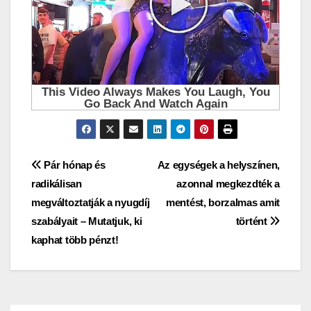
Bejegyzés
Pár hónap és
Az egységek a helyszínen,
radikálisan
azonnal megkezdték a
navigáció
megváltoztatják a nyugdíj
mentést, borzalmas amit
szabályait – Mutatjuk, ki
történt
kaphat több pénzt!