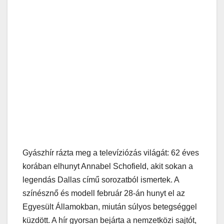
Gyászhír rázta meg a televíziózás világát: 62 éves
korában elhunyt Annabel Schofield, akit sokan a
legendás Dallas című sorozatból ismertek. A
színésznő és modell február 28-án hunyt el az
Egyesült Államokban, miután súlyos betegséggel
küzdött. A hír gyorsan bejárta a nemzetközi sajtót,