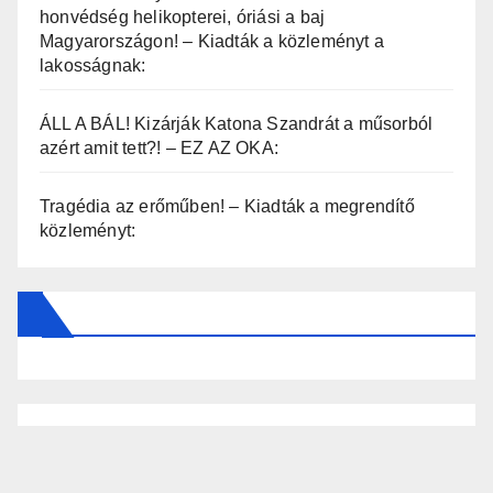
honvédség helikopterei, óriási a baj
Magyarországon! – Kiadták a közleményt a
lakosságnak:
ÁLL A BÁL! Kizárják Katona Szandrát a műsorból
azért amit tett?! – EZ AZ OKA:
Tragédia az erőműben! – Kiadták a megrendítő
közleményt: