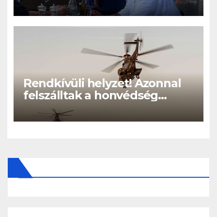
eltűnt Orbán Viktort!
Rendkívüli helyzet! Azonnal
felszálltak a honvédség
helikopterei, óriási a baj
Magyarországon! – Kiadták a
közleményt a lakosságnak: