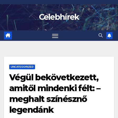
Skip
to
Celebhírek
content
UNCATEGORIZED
Végül bekövetkezett,
amitől mindenki félt: –
meghalt színésznő
legendánk