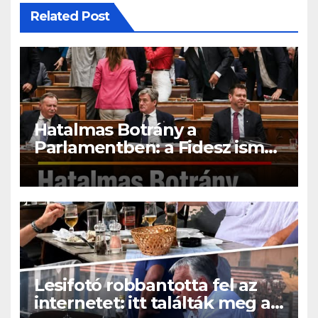
Related Post
Hatalmas Botrány a
Parlamentben: a Fidesz ismét
kitett magáért!
Lesifotó robbantotta fel az
internetet: itt találták meg az