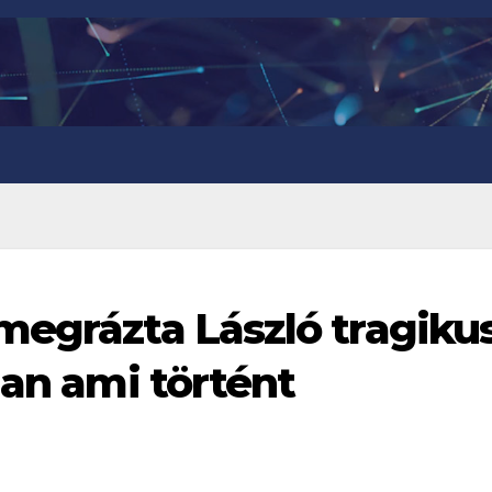
megrázta László tragiku
lan ami történt