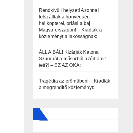
Rendkívüli helyzet! Azonnal
felszálltak a honvédség
helikopterei, óriási a baj
Magyarországon! – Kiadták a
közleményt a lakosságnak:
ÁLL A BÁL! Kizárják Katona
Szandrát a műsorból azért amit
tett?! – EZ AZ OKA:
Tragédia az erőműben! – Kiadták
a megrendítő közleményt: