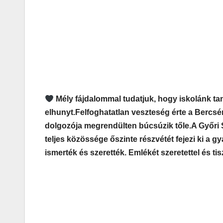
Mély fájdalommal tudatjuk, hogy iskolánk tan
elhunyt.
Felfoghatatlan veszteség érte a Bercsén
dolgozója megrendülten búcsúzik tőle.
A Győri
teljes közössége őszinte részvétét fejezi ki a
ismerték és szerették. Emlékét szeretettel és tis