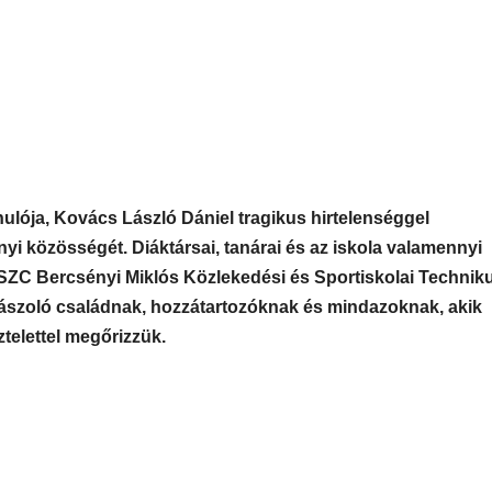
ulója, Kovács László Dániel tragikus hirtelenséggel
yi közösségét. Diáktársai, tanárai és az iskola valamennyi
 SZC Bercsényi Miklós Közlekedési és Sportiskolai Techni
 gyászoló családnak, hozzátartozóknak és mindazoknak, akik
ztelettel megőrizzük.