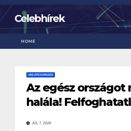
Skip
to
Celebhírek
content
HOME
UNCATEGORIZED
Az egész országot 
halála! Felfoghatat
JÚL 7, 2026