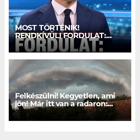
MOST TÖRTÉNIK!
RENDKÍVÜLI FORDULAT:
Magyar Péter nagyon jó hírt
jelentett be! – ERRE várt az
egész ország:
Felkészülni! Kegyetlen, ami
jön! Már itt van a radaron:
Viharos széllel és jégesővel
szakad rá a pokol ERRE az 5
vármegyére: