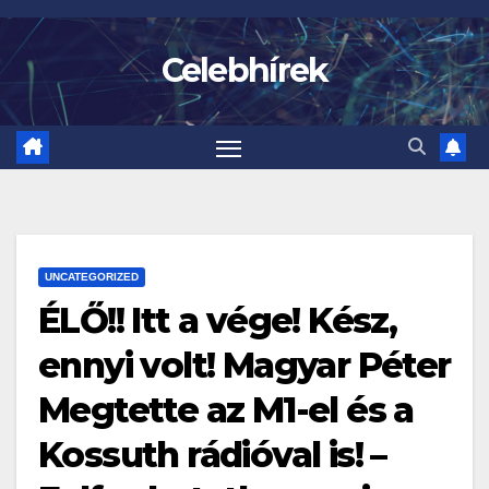
Skip
to
Celebhírek
content
UNCATEGORIZED
ÉLŐ!! Itt a vége! Kész,
ennyi volt! Magyar Péter
Megtette az M1-el és a
Kossuth rádióval is! –