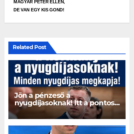
MAGYAR PÉTER ELLEN,
DE VAN EGY KIS GOND!
Related Post
Jön a pénzeső a
nyugdíjasoknak! Itt a pontos
összeg és a kormány döntése!