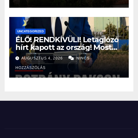
vármegyére:
UNCATEGORIZED
ÉLŐ! RENDKÍVÜLI! Letaglózó
hírt kapott az ország! Most
jött a bejelentés a paksi
AUGUSZTUS 4, 2026
NINCS
atomerőműről! – ERRE sajnos
HOZZÁSZÓLÁS
senki nem volt felkészülve: