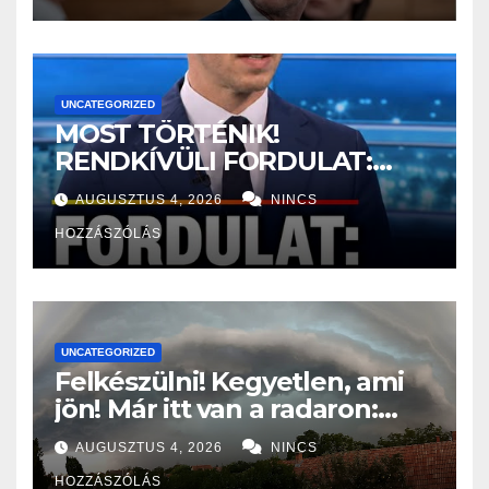
UNCATEGORIZED
MOST TÖRTÉNIK!
RENDKÍVÜLI FORDULAT:
Magyar Péter nagyon jó hírt
AUGUSZTUS 4, 2026
NINCS
jelentett be! – ERRE várt az
HOZZÁSZÓLÁS
egész ország:
UNCATEGORIZED
Felkészülni! Kegyetlen, ami
jön! Már itt van a radaron:
Viharos széllel és jégesővel
AUGUSZTUS 4, 2026
NINCS
szakad rá a pokol ERRE az 5
HOZZÁSZÓLÁS