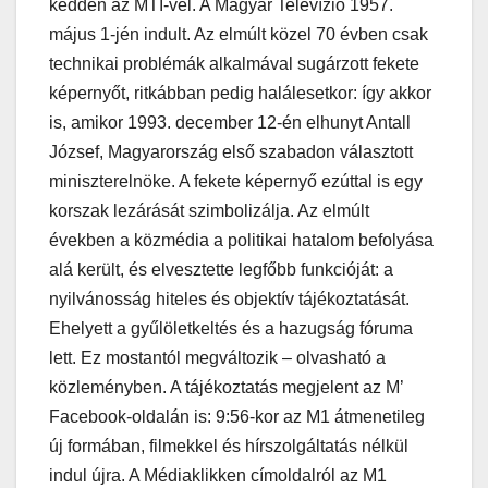
kedden az MTI-vel. A Magyar Televízió 1957.
május 1-jén indult. Az elmúlt közel 70 évben csak
technikai problémák alkalmával sugárzott fekete
képernyőt, ritkábban pedig halálesetkor: így akkor
is, amikor 1993. december 12-én elhunyt Antall
József, Magyarország első szabadon választott
miniszterelnöke. A fekete képernyő ezúttal is egy
korszak lezárását szimbolizálja. Az elmúlt
években a közmédia a politikai hatalom befolyása
alá került, és elvesztette legfőbb funkcióját: a
nyilvánosság hiteles és objektív tájékoztatását.
Ehelyett a gyűlöletkeltés és a hazugság fóruma
lett. Ez mostantól megváltozik – olvasható a
közleményben. A tájékoztatás megjelent az M’
Facebook-oldalán is: 9:56-kor az M1 átmenetileg
új formában, filmekkel és hírszolgáltatás nélkül
indul újra. A Médiaklikken címoldalról az M1