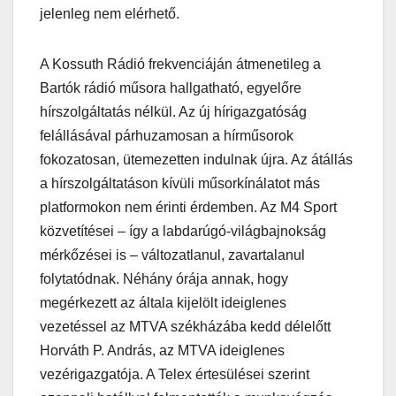
jelenleg nem elérhető.
A Kossuth Rádió frekvenciáján átmenetileg a
Bartók rádió műsora hallgatható, egyelőre
hírszolgáltatás nélkül. Az új hírigazgatóság
felállásával párhuzamosan a hírműsorok
fokozatosan, ütemezetten indulnak újra. Az átállás
a hírszolgáltatáson kívüli műsorkínálatot más
platformokon nem érinti érdemben. Az M4 Sport
közvetítései – így a labdarúgó-világbajnokság
mérkőzései is – változatlanul, zavartalanul
folytatódnak. Néhány órája annak, hogy
megérkezett az általa kijelölt ideiglenes
vezetéssel az MTVA székházába kedd délelőtt
Horváth P. András, az MTVA ideiglenes
vezérigazgatója. A Telex értesülései szerint