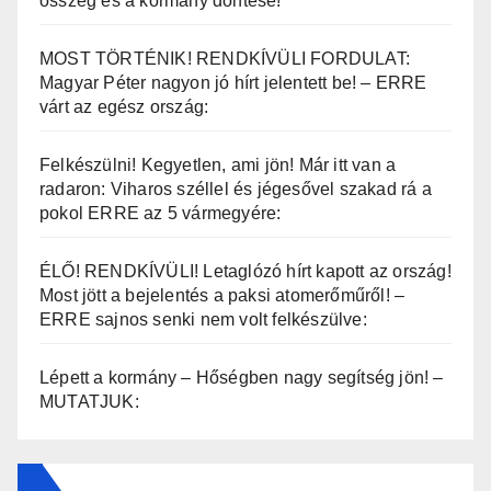
összeg és a kormány döntése!
MOST TÖRTÉNIK! RENDKÍVÜLI FORDULAT:
Magyar Péter nagyon jó hírt jelentett be! – ERRE
várt az egész ország:
Felkészülni! Kegyetlen, ami jön! Már itt van a
radaron: Viharos széllel és jégesővel szakad rá a
pokol ERRE az 5 vármegyére:
ÉLŐ! RENDKÍVÜLI! Letaglózó hírt kapott az ország!
Most jött a bejelentés a paksi atomerőműről! –
ERRE sajnos senki nem volt felkészülve:
Lépett a kormány – Hőségben nagy segítség jön! –
MUTATJUK: