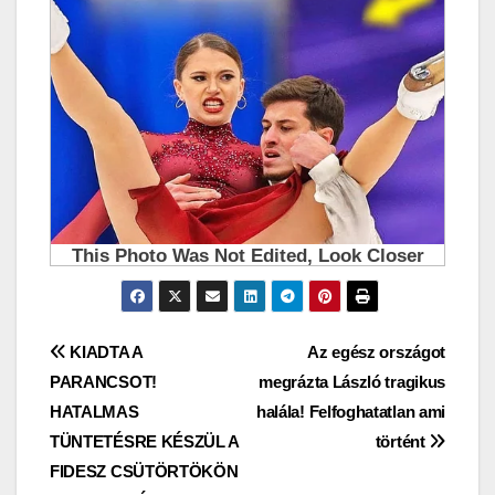
Bejegyzés
KIADTA A
Az egész országot
PARANCSOT!
megrázta László tragikus
navigáció
HATALMAS
halála! Felfoghatatlan ami
TÜNTETÉSRE KÉSZÜL A
történt
FIDESZ CSÜTÖRTÖKÖN