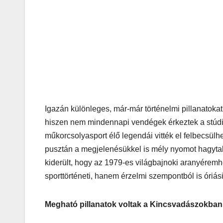
Igazán különleges, már-már történelmi pillanatoka
hiszen nem mindennapi vendégek érkeztek a stúdi
műkorcsolyasport élő legendái vitték el felbecsülh
pusztán a megjelenésükkel is mély nyomot hagytak
kiderült, hogy az 1979-es világbajnoki aranyérem
sporttörténeti, hanem érzelmi szempontból is óriási
Megható pillanatok voltak a Kincsvadászokban