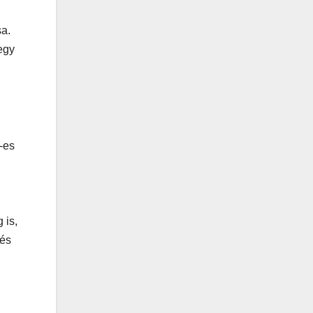
sa.
egy
-es
 is,
 és