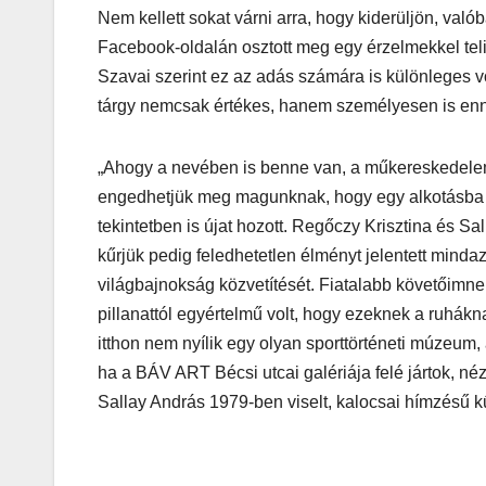
Nem kellett sokat várni arra, hogy kiderüljön, val
Facebook-oldalán osztott meg egy érzelmekkel teli 
Szavai szerint ez az adás számára is különleges v
tárgy nemcsak értékes, hanem személyesen is enny
„Ahogy a nevében is benne van, a műkereskedelem 
engedhetjük meg magunknak, hogy egy alkotásba 
tekintetben is újat hozott. Regőczy Krisztina és Sa
kűrjük pedig feledhetetlen élményt jelentett mind
világbajnokság közvetítését. Fiatalabb követőimn
pillanattól egyértelmű volt, hogy ezeknek a ruhá
itthon nem nyílik egy olyan sporttörténeti múzeum,
ha a BÁV ART Bécsi utcai galériája felé jártok, n
Sallay András 1979-ben viselt, kalocsai hímzésű kű