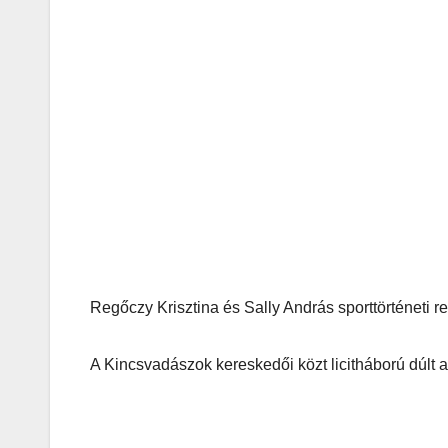
Regőczy Krisztina és Sally András sporttörténeti reli
A Kincsvadászok kereskedői közt licitháború dúlt a