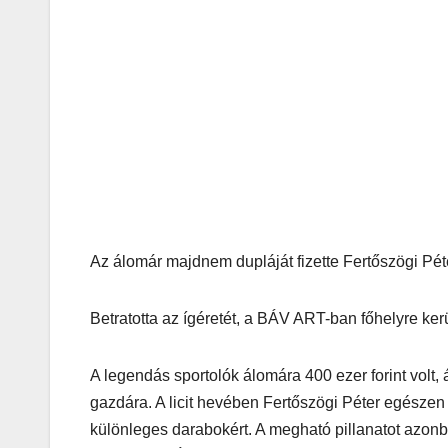
Az álomár majdnem dupláját fizette Fertőszögi Péter, a
Betratotta az ígéretét, a BÁV ART-ban főhelyre ker
A legendás sportolók álomára 400 ezer forint volt,
gazdára. A licit hevében Fertőszögi Péter egészen 7
különleges darabokért. A megható pillanatot azon