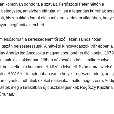
óban komolyan gondolta a szavait. Fertőszögi Péter hétfőn a
bejegyzést, amelyben elárulta, mi lett a legendás kűrruhák sor
olt, hiszen ritkán fordul elő a műkereskedelem világában, hogy 
ire megérinti az embert.
elsősorban a kereskedelemről szól, ezért sajnos ritkán
igazán beleszeressünk. A hétvégi Kincsvadászok VIP ebben a
llay András jégtáncosok a magyar sporttörténet élő ikonjai, 1979
azoknak, akik akkoriban élőben nézhették a bécsi műkorcsolya
ek belinkeltem a kommentek közé a felvételt. Számomra az első
knak a BÁV ART tulajdonában van a helye – egészen addig, amíg
 amelynek átadhatjuk ezeket relikviákat méltó megőrzésre. Addig
ézzétek meg a kirakatban új büszkeségeinket: Regőczy Krisztina
rruháit.”