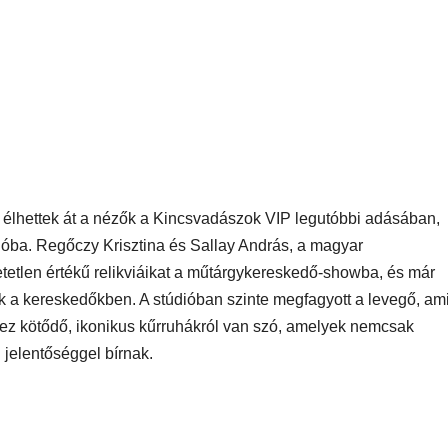
t élhettek át a nézők a Kincsvadászok VIP legutóbbi adásában,
óba. Regőczy Krisztina és Sallay András, a magyar
etetlen értékű relikviáikat a műtárgykereskedő-showba, és már
 a kereskedőkben. A stúdióban szinte megfagyott a levegő, am
hez kötődő, ikonikus kűrruhákról van szó, amelyek nemcsak
 jelentőséggel bírnak.