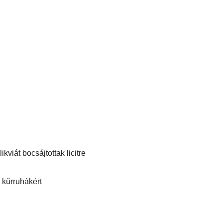
kviát bocsájtottak licitre
 kűrruhákért