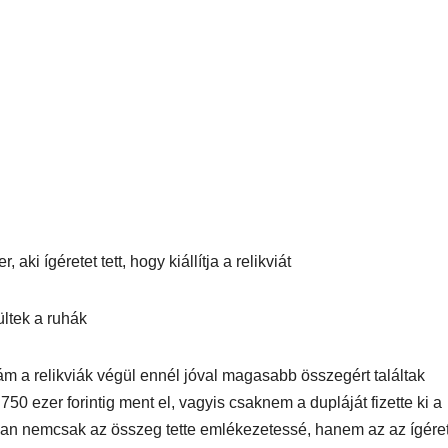
ki ígéretet tett, hogy kiállítja a relikviát
ültek a ruhák
 ám a relikviák végül ennél jóval magasabb összegért találtak
50 ezer forintig ment el, vagyis csaknem a dupláját fizette ki a
ban nemcsak az összeg tette emlékezetessé, hanem az az ígéret