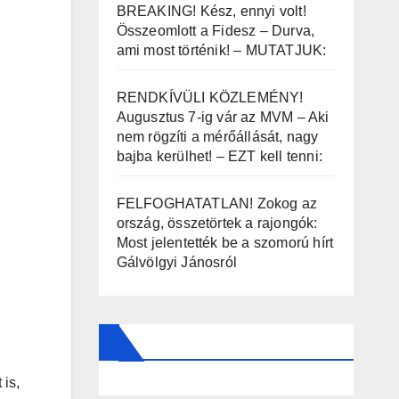
BREAKING! Kész, ennyi volt!
Összeomlott a Fidesz – Durva,
ami most történik! – MUTATJUK:
RENDKÍVÜLI KÖZLEMÉNY!
Augusztus 7-ig vár az MVM – Aki
nem rögzíti a mérőállását, nagy
bajba kerülhet! – EZT kell tenni:
FELFOGHATATLAN! Zokog az
ország, összetörtek a rajongók:
Most jelentették be a szomorú hírt
Gálvölgyi Jánosról
 is,