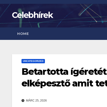
Skip
to
Celebhírek
content
HOME
UNCATEGORIZED
Betartotta ígéretét
elképesztő amit te
MÁRC 25, 2026