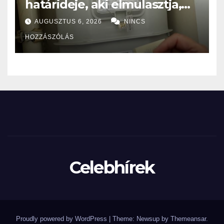
határideje, aki elmulasztja,
nagy bajba kerülhet!
AUGUSZTUS 6, 2026
NINCS
HOZZÁSZÓLÁS
Celebhírek
Proudly powered by WordPress
|
Theme: Newsup by
Themeansar
.