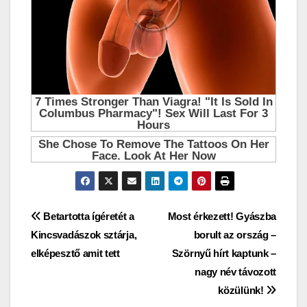
Bejegyzés
Betartotta ígéretét a
Most érkezett! Gyászba
Kincsvadászok sztárja,
borult az ország –
navigáció
elképesztő amit tett
Szörnyű hírt kaptunk –
nagy név távozott
közülünk!