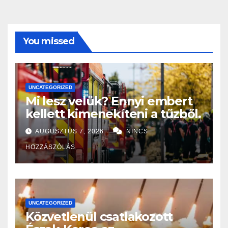
You missed
UNCATEGORIZED
Mi lesz velük? Ennyi embert
kellett kimenekíteni a tűzből.
AUGUSZTUS 7, 2026
NINCS
HOZZÁSZÓLÁS
UNCATEGORIZED
Közvetlenül csatlakozott