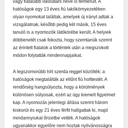
vagy fiatalabb iskolatárs neve is felmerült. A
hatóságok egy 13 éves fiú lakókörnyezetében
olyan nyomokat találtak, amelyek új irányt adtak a
vizsgálatnak, később pedig két másik, 15 éves
tanuló is a nyomozók látókörébe került. A helyiek
döbbenetét csak fokozta, hogy szemtanúk szerint
az érintett fiatalok a történtek után a megszokott
módon folytatták mindennapjaikat.
A legszomorúbb hírt szerda reggel közölték: a
hatóságok megtalálták az eltűnt fiú holttestét. A
rendőrség hangsúlyozta, hogy a körülmények
különösen súlyosak, ezért az ügy kiemelt figyelmet
kap. A nyomozás jelenlegi állása szerint három
kiskorút és egy 21 éves férfit hallgattak ki, majd
mindannyiukat őrizetbe vették. A hatóságok
ugyanakkor egyelőre nem hoztak nyilvánosságra