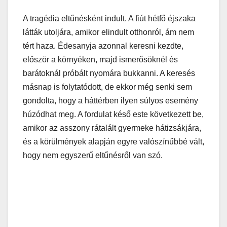
A tragédia eltűnésként indult. A fiút hétfő éjszaka
látták utoljára, amikor elindult otthonról, ám nem
tért haza. Édesanyja azonnal keresni kezdte,
először a környéken, majd ismerősöknél és
barátoknál próbált nyomára bukkanni. A keresés
másnap is folytatódott, de ekkor még senki sem
gondolta, hogy a háttérben ilyen súlyos esemény
húzódhat meg. A fordulat késő este következett be,
amikor az asszony rátalált gyermeke hátizsákjára,
és a körülmények alapján egyre valószínűbbé vált,
hogy nem egyszerű eltűnésről van szó.