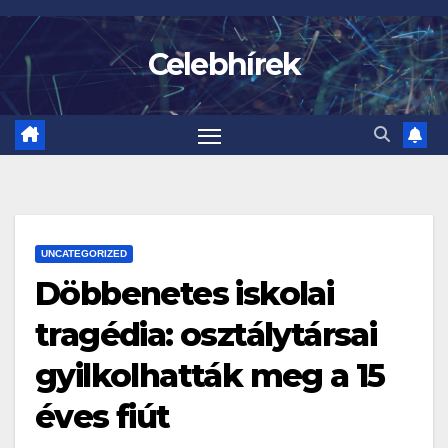
Skip
to
Celebhírek
content
UNCATEGORIZED
Döbbenetes iskolai
tragédia: osztálytársai
gyilkolhatták meg a 15
éves fiút