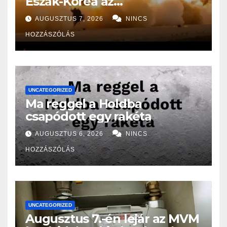
Észak-Korea az
Oroszországban folyó
AUGUSZTUS 7, 2026
NINCS
háborúhoz!
HOZZÁSZÓLÁS
UNCATEGORIZED
Ma reggel a Holdba
csapódott egy rakéta
AUGUSZTUS 6, 2026
NINCS
HOZZÁSZÓLÁS
UNCATEGORIZED
Augusztus 7.-én lejár az MVM