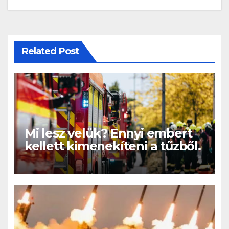
Related Post
Mi lesz velük? Ennyi embert
kellett kimenekíteni a tűzből.