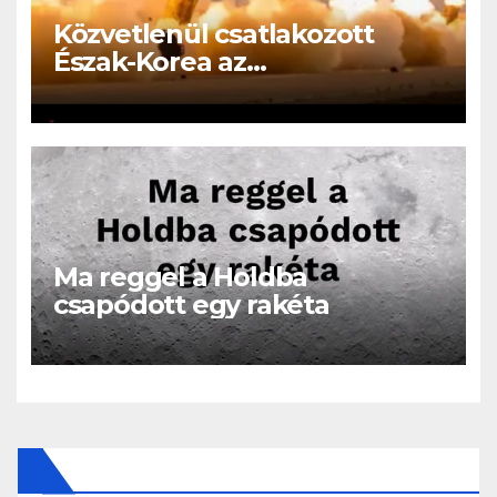
Közvetlenül csatlakozott
Észak-Korea az
Oroszországban folyó
háborúhoz!
Ma reggel a Holdba
csapódott egy rakéta