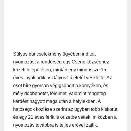
Súlyos bűncselekmény ügyében indított
nyomozást a rendőrség egy Csene községhez
közeli településen, miután egy mindössze 15
éves, nyolcadik osztályos fiú életét vesztette. Az
eset híre gyorsan végigsöpört a környéken, és
mély döbbenetet, félelmet, valamint rengeteg
kérdést hagyott maga után a helyiekben. A
hatóságok közlése szerint az ügyben több kiskorút
és egy 21 éves férfit is őrizetbe vettek, miközben a
nyomozás továbbra is teljes erővel zajlik.