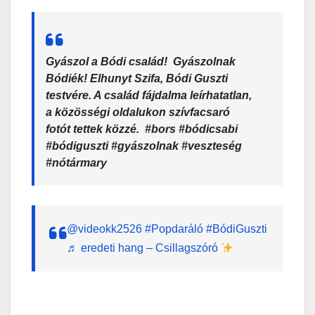
Gyászol a Bódi család! Gyászolnak
Bódiék! Elhunyt Szifa, Bódi Guszti
testvére. A család fájdalma leírhatatlan,
a közösségi oldalukon szívfacsaró
fotót tettek közzé. #bors #bódicsabi
#bódiguszti #gyászolnak #veszteség
#nótármary
@videokk2526
#Popdaráló
#BódiGuszti
♬ eredeti hang – Csillagszóró