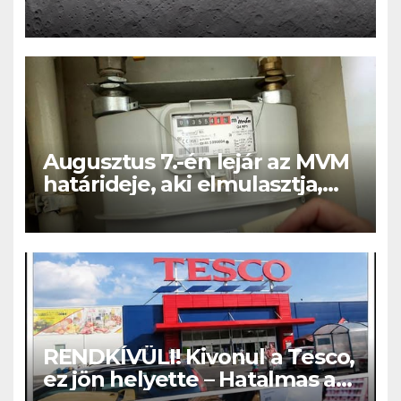
Augusztus 7.-én lejár az MVM
határideje, aki elmulasztja,
nagy bajba kerülhet!
RENDKÍVÜLI! Kivonul a Tesco,
ez jön helyette – Hatalmas a