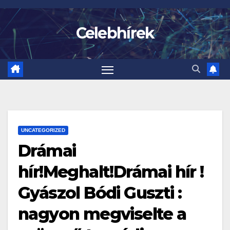
Skip
to
Celebhírek
content
UNCATEGORIZED
Drámai
hír!Meghalt!Drámai hír !
Gyászol Bódi Guszti :
nagyon megviselte a