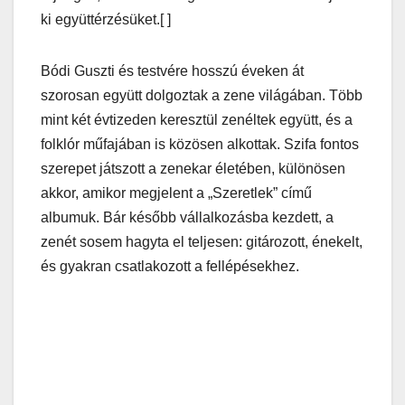
ki együttérzésüket.[ ]
Bódi Guszti és testvére hosszú éveken át
szorosan együtt dolgoztak a zene világában. Több
mint két évtizeden keresztül zenéltek együtt, és a
folklór műfajában is közösen alkottak. Szifa fontos
szerepet játszott a zenekar életében, különösen
akkor, amikor megjelent a „Szeretlek” című
albumuk. Bár később vállalkozásba kezdett, a
zenét sosem hagyta el teljesen: gitározott, énekelt,
és gyakran csatlakozott a fellépésekhez.