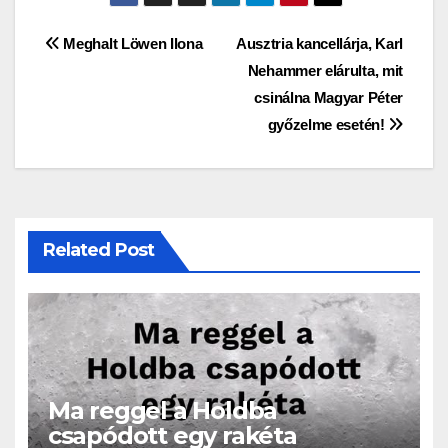
Bejegyzés
Meghalt Löwen Ilona
Ausztria kancellárja, Karl
Nehammer elárulta, mit
navigáció
csinálna Magyar Péter
győzelme esetén!
Related Post
Ma reggel a Holdba
csapódott egy rakéta