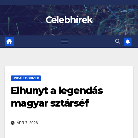
Skip
to
Celebhírek
content
UNCATEGORIZED
Elhunyt a legendás
magyar sztárséf
ÁPR 7, 2026