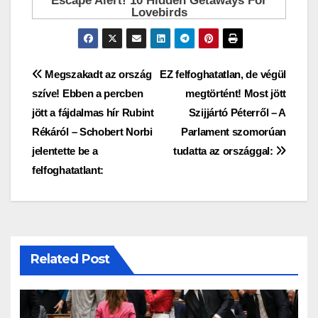
Bejegyzés
Megszakadt az ország
EZ felfoghatatlan, de végül
szíve! Ebben a percben
megtörtént! Most jött
navigáció
jött a fájdalmas hír Rubint
Szijjártó Péterről – A
Rékáról – Schobert Norbi
Parlament szomorúan
jelentette be a
tudatta az országgal:
felfoghatatlant:
Related Post