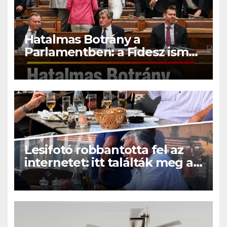
Hatalmas Botrány a
Parlamentben: a Fidesz ismét
kitett magáért!
Lesifotó robbantotta fel az
internetet: itt találták meg az
eltűnt Orbán Viktort!