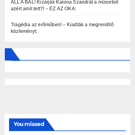
ÁLL A BÁL! Kizárják Katona Szandrát a műsorból
azért amit tett?! – EZ AZ OKA:
Tragédia az erőműben! – Kiadták a megrendítő
közleményt:
You missed