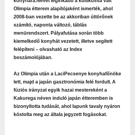
konyhára.
Nevét leginkább a kultikussá vált
Olimpia étterem alapítójaként ismerték, ahol
2008-ban vezette be az akkoriban úttörőnek
számító, naponta változó, táblás
menürendszert. Pályafutása során több
kiemelkedő konyhát vezetett, illetve segített
felépíteni – olvasható az Index
beszámolójában.
Az Olimpia után a LaciPecsenye konyhafőnöke
lett, majd a japán gasztronómia felé fordult. A
fúziós irányzat egyik hazai mestereként a
Kakurega néven induló japán étteremben is
bizonyította tudását, ahol lapunk tavaly nyáron
kóstolta meg az általa jegyzett fogásokat.