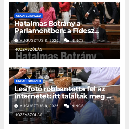
UNCATEGORIZED
Hatalmas Botrány a
Parlamentben: a Fidesz
ismét kitett magáért!
AUGUSZTUS 8, 2026
NINCS
HOZZÁSZÓLÁS
UNCATEGORIZED
Lesifotó robbantotta fel az
internetet: itt találták meg az
eltűnt Orbán Viktort!
AUGUSZTUS 8, 2026
NINCS
HOZZÁSZÓLÁS