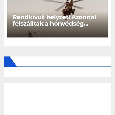
Rendkívüli helyzet! Azonnal
felszálltak a honvédség
helikopterei, óriási a baj
Magyarországon! – Kiadták a
közleményt a lakosságnak: