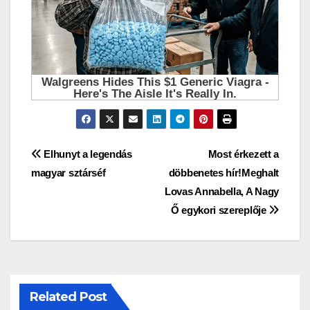
Bejegyzés
Elhunyt a legendás
Most érkezett a
magyar sztárséf
döbbenetes hír!Meghalt
navigáció
Lovas Annabella, A Nagy
Ő egykori szereplője
Related Post