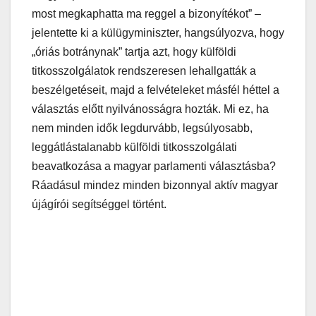
most megkaphatta ma reggel a bizonyítékot” –
jelentette ki a külügyminiszter, hangsúlyozva, hogy
„óriás botránynak” tartja azt, hogy külföldi
titkosszolgálatok rendszeresen lehallgatták a
beszélgetéseit, majd a felvételeket másfél héttel a
választás előtt nyilvánosságra hozták. Mi ez, ha
nem minden idők legdurvább, legsúlyosabb,
leggátlástalanabb külföldi titkosszolgálati
beavatkozása a magyar parlamenti választásba?
Ráadásul mindez minden bizonnyal aktív magyar
újágírói segítséggel történt.