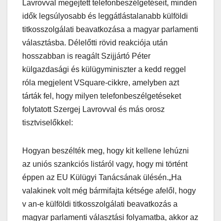
Lavrovval megejtett telefonbeszélgetéseit, minden
idők legsúlyosabb és leggátlástalanabb külföldi
titkosszolgálati beavatkozása a magyar parlamenti
választásba. Délelőtti rövid reakciója után
hosszabban is reagált Szijjártó Péter
külgazdasági és külügyminiszter a kedd reggel
róla megjelent VSquare-cikkre, amelyben azt
tárták fel, hogy milyen telefonbeszélgetéseket
folytatott Szergej Lavrovval és más orosz
tisztviselőkkel:
Hogyan beszélték meg, hogy kit kellene lehúzni
az uniós szankciós listáról vagy, hogy mi történt
éppen az EU Külügyi Tanácsának ülésén.„Ha
valakinek volt még bármifajta kétsége afelől, hogy
v an-e külföldi titkosszolgálati beavatkozás a
magyar parlamenti választási folyamatba, akkor az