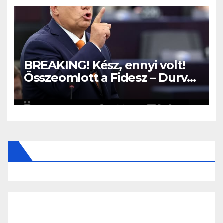
BREAKING! Kész, ennyi volt!
Összeomlott a Fidesz – Durva,
ami most történik! –
MUTATJUK: