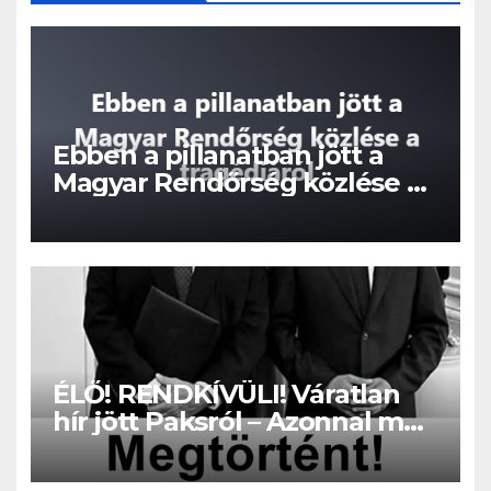
Ebben a pillanatban jött a
Magyar Rendőrség közlése a
tragédiáról
ÉLŐ! RENDKÍVÜLI! Váratlan
hír jött Paksról – Azonnal meg
kellett tenni!