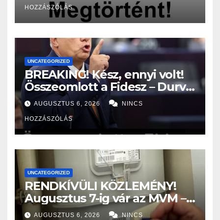
HOZZÁSZÓLÁS
UNCATEGORIZED
BREAKING! Kész, ennyi volt!
Összeomlott a Fidesz – Durva,
ami most történik! –
AUGUSZTUS 6, 2026
NINCS
MUTATJUK:
HOZZÁSZÓLÁS
UNCATEGORIZED
RENDKÍVÜLI KÖZLEMÉNY!
Augusztus 7-ig vár az MVM –
Aki nem rögzíti a
AUGUSZTUS 6, 2026
NINCS