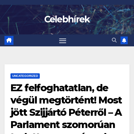
Skip
to
Celebhírek
content
UNCATEGORIZED
EZ felfoghatatlan, de
végül megtörtént! Most
jött Szijjártó Péterről – A
Parlament szomorúan