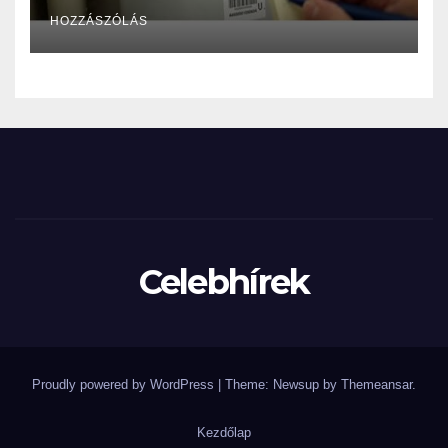
mérőállását, nagy bajba
HOZZÁSZÓLÁS
kerülhet! – EZT kell tenni:
Celebhírek
Proudly powered by WordPress
|
Theme: Newsup by
Themeansar
.
Kezdőlap