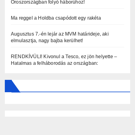
Oroszországban folyó háborúhoz!
Ma reggel a Holdba csapódott egy rakéta
Augusztus 7.-én lejár az MVM határideje, aki
elmulasztja, nagy bajba kerülhet!
RENDKÍVÜLI! Kivonul a Tesco, ez jön helyette –
Hatalmas a felháborodás az országban: