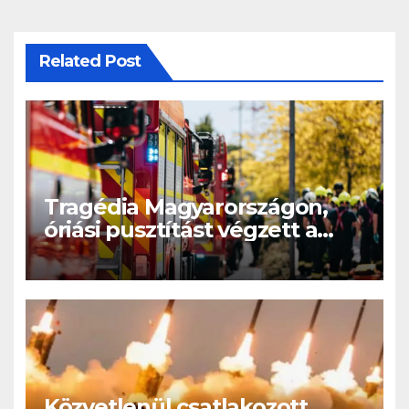
Related Post
Tragédia Magyarországon,
óriási pusztítást végzett a
tűzvész: leégett házak,
menekülő emberek – videó
Közvetlenül csatlakozott