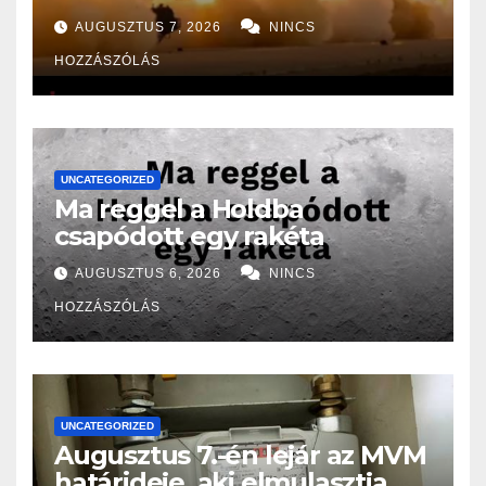
Oroszországban folyó
AUGUSZTUS 7, 2026
NINCS
háborúhoz!
HOZZÁSZÓLÁS
UNCATEGORIZED
Ma reggel a Holdba
csapódott egy rakéta
AUGUSZTUS 6, 2026
NINCS
HOZZÁSZÓLÁS
UNCATEGORIZED
Augusztus 7.-én lejár az MVM
határideje, aki elmulasztja,