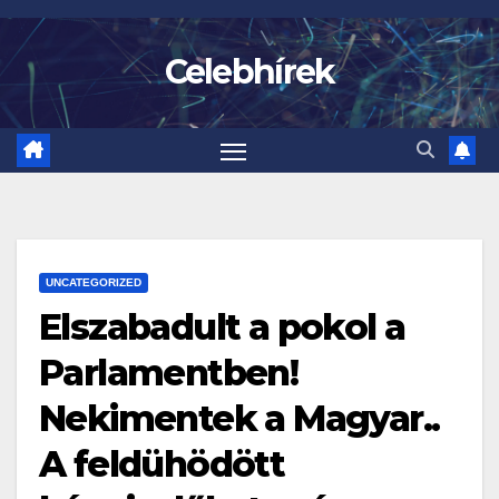
Skip
to
Celebhírek
content
UNCATEGORIZED
Elszabadult a pokol a
Parlamentben!
Nekimentek a Magyar..
A feldühödött