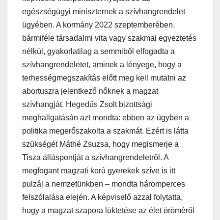
egészségügyi miniszternek a szívhangrendelet
ügyében. A kormány 2022 szeptemberében,
bármiféle társadalmi vita vagy szakmai egyeztetés
nélkül, gyakorlatilag a semmiből elfogadta a
szívhangrendeletet, aminek a lényege, hogy a
terhességmegszakítás előtt meg kell mutatni az
abortuszra jelentkező nőknek a magzat
szívhangját. Hegedűs Zsolt bizottsági
meghallgatásán azt mondta: ebben az ügyben a
politika megerőszakolta a szakmát. Ezért is látta
szükségét Máthé Zsuzsa, hogy megismerje a
Tisza álláspontját a szívhangrendeletről. A
megfogant magzati korú gyerekek szíve is itt
pulzál a nemzetünkben – mondta háromperces
felszólalása elején. A képviselő azzal folytatta,
hogy a magzat szapora lüktetése az élet öröméről