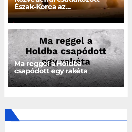
Észak-Korea az
Oroszországban folyó
háborúhoz!
Ma reggel a Holdba
csapódott egy rakéta