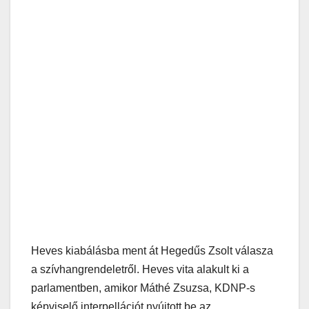
Heves kiabálásba ment át Hegedűs Zsolt válasza
a szívhangrendeletről. Heves vita alakult ki a
parlamentben, amikor Máthé Zsuzsa, KDNP-s
képviselő interpellációt nyújtott be az