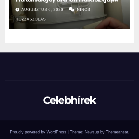
nagy bajba kerülhet!
AUGUSZTUS 6, 2026
NINCS
HOZZÁSZÓLÁS
Celebhírek
Proudly powered by WordPress
|
Theme: Newsup by
Themeansar
.