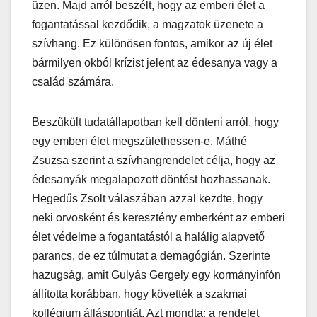
üzen. Majd arról beszélt, hogy az emberi élet a
fogantatással kezdődik, a magzatok üzenete a
szívhang. Ez különösen fontos, amikor az új élet
bármilyen okból krízist jelent az édesanya vagy a
család számára.
Beszűkült tudatállapotban kell dönteni arról, hogy
egy emberi élet megszülethessen-e. Máthé
Zsuzsa szerint a szívhangrendelet célja, hogy az
édesanyák megalapozott döntést hozhassanak.
Hegedűs Zsolt válaszában azzal kezdte, hogy
neki orvosként és keresztény emberként az emberi
élet védelme a fogantatástól a halálig alapvető
parancs, de ez túlmutat a demagógián. Szerinte
hazugság, amit Gulyás Gergely egy kormányinfón
állította korábban, hogy követték a szakmai
kollégium álláspontját. Azt mondta: a rendelet