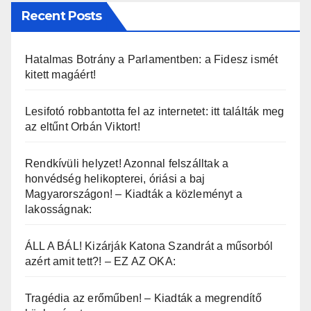
Recent Posts
Hatalmas Botrány a Parlamentben: a Fidesz ismét
kitett magáért!
Lesifotó robbantotta fel az internetet: itt találták meg
az eltűnt Orbán Viktort!
Rendkívüli helyzet! Azonnal felszálltak a
honvédség helikopterei, óriási a baj
Magyarországon! – Kiadták a közleményt a
lakosságnak:
ÁLL A BÁL! Kizárják Katona Szandrát a műsorból
azért amit tett?! – EZ AZ OKA:
Tragédia az erőműben! – Kiadták a megrendítő