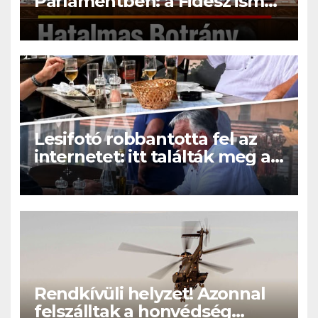
Parlamentben: a Fidesz ismét
kitett magáért!
Lesifotó robbantotta fel az
internetet: itt találták meg az
eltűnt Orbán Viktort!
Rendkívüli helyzet! Azonnal
felszálltak a honvédség