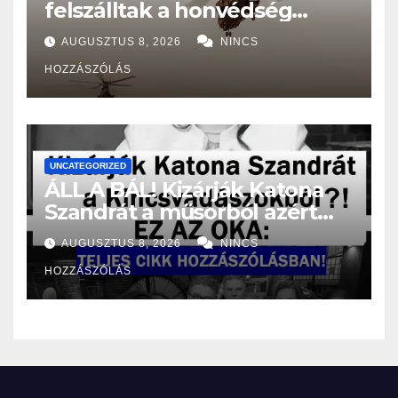
felszálltak a honvédség
helikopterei, óriási a baj
AUGUSZTUS 8, 2026
NINCS
Magyarországon! – Kiadták a
HOZZÁSZÓLÁS
közleményt a lakosságnak:
UNCATEGORIZED
ÁLL A BÁL! Kizárják Katona
Szandrát a műsorból azért
amit tett?! – EZ AZ OKA:
AUGUSZTUS 8, 2026
NINCS
HOZZÁSZÓLÁS