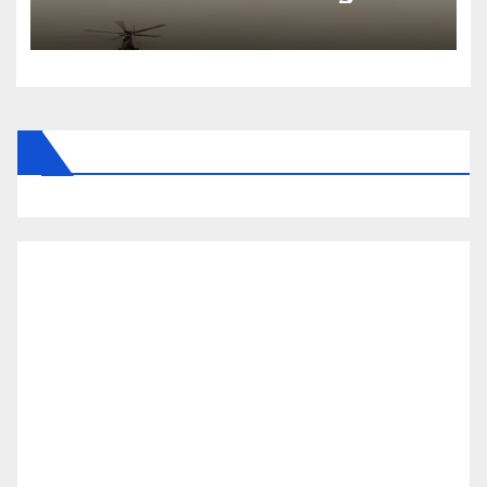
helikopterei, óriási a baj
Magyarországon! – Kiadták a
közleményt a lakosságnak: