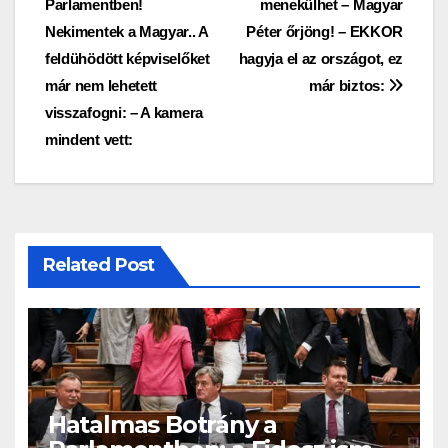
Parlamentben!
menekülhet – Magyar
navigáció
Nekimentek a Magyar.. A
Péter őrjöng! – EKKOR
feldühödött képviselőket
hagyja el az országot, ez
már nem lehetett
már biztos:
visszafogni: – A kamera
mindent vett:
Related Post
Hatalmas Botrány a