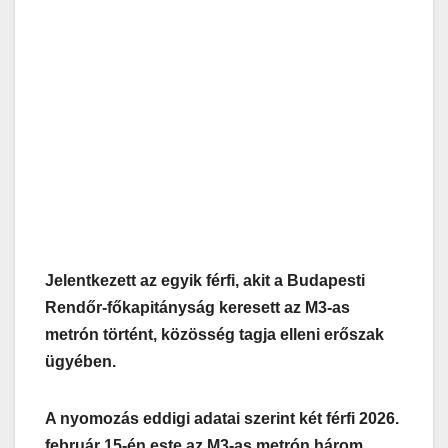
Jelentkezett az egyik férfi, akit a Budapesti
Rendőr-főkapitányság keresett az M3-as
metrón történt, közösség tagja elleni erőszak
ügyében.
A nyomozás eddigi adatai szerint két férfi 2026.
február 15-én este az M3-as metrón három