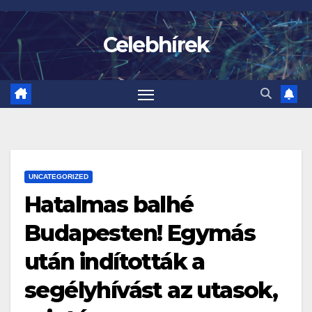
Skip
to
Celebhírek
content
UNCATEGORIZED
Hatalmas balhé
Budapesten! Egymás
után indították a
segélyhívást az utasok,