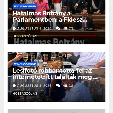
UNCATEGORIZED
Hatalmas Botrány a
Parlamentben: a Fidesz
ismét kitett magáért!
AUGUSZTUS 8, 2026
NINCS
HOZZÁSZÓLÁS
UNCATEGORIZED
Lesifotó robbantotta fel az
internetet: itt találták meg az
eltűnt Orbán Viktort!
AUGUSZTUS 8, 2026
NINCS
HOZZÁSZÓLÁS