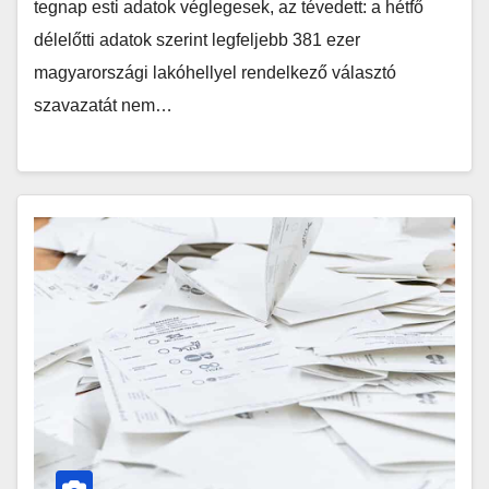
tegnap esti adatok véglegesek, az tévedett: a hétfő
délelőtti adatok szerint legfeljebb 381 ezer
magyarországi lakóhellyel rendelkező választó
szavazatát nem…