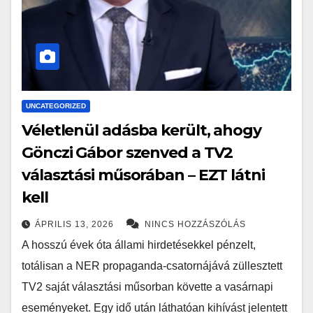
UNCATEGORIZED
Véletlenül adásba került, ahogy
Gönczi Gábor szenved a TV2
választási műsorában – EZT látni
kell
ÁPRILIS 13, 2026
NINCS HOZZÁSZÓLÁS
A hosszú évek óta állami hirdetésekkel pénzelt,
totálisan a NER propaganda-csatornájává züllesztett
TV2 saját választási műsorban követte a vasárnapi
eseményeket. Egy idő után láthatóan kihívást jelentett