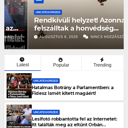
UNCATEGORIZED
Rendkívüli helyzet! Azonnal
felszálltak a honvédség
helikopterei, óriási a baj
AUGUSZTUS 8, 2026
NINCS HOZZÁSZÓLÁS
Magyarországon! – Kiadták a
közleményt a lakosságnak:
Latest
Popular
Trending
UNCATEGORIZED
Hatalmas Botrány a Parlamentben: a
Fidesz ismét kitett magáért!
UNCATEGORIZED
Lesifotó robbantotta fel az internetet:
itt találták meg az eltűnt Orbán