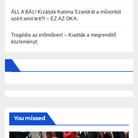
ÁLL A BÁL! Kizárják Katona Szandrát a műsorból
azért amit tett?! – EZ AZ OKA:
Tragédia az erőműben! – Kiadták a megrendítő
közleményt:
You missed