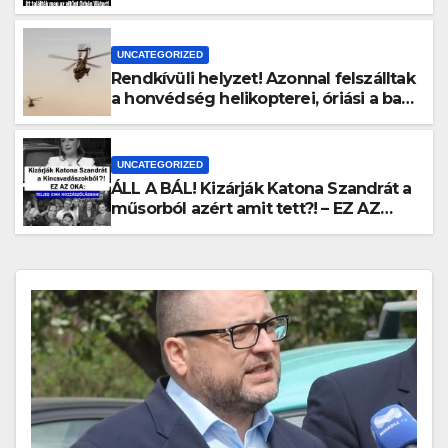
Viktort!
UNCATEGORIZED
Rendkívüli helyzet! Azonnal felszálltak
a honvédség helikopterei, óriási a baj
Magyarországon! – Kiadták a
közleményt a lakosságnak:
UNCATEGORIZED
ÁLL A BÁL! Kizárják Katona Szandrát a
műsorból azért amit tett?! – EZ AZ
OKA: