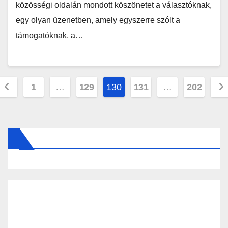
közösségi oldalán mondott köszönetet a választóknak,
egy olyan üzenetben, amely egyszerre szólt a
támogatóknak, a…
Bejegyzések
1
…
129
130
131
…
202
lapozása